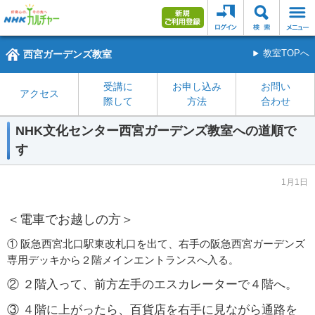
西宮ガーデンズ教室
教室TOPへ
受講に
お申し込み
お問い
アクセス
際して
方法
合わせ
NHK文化センター西宮ガーデンズ教室への道順で
す
1月1日
＜電車でお越しの方＞
① 阪急西宮北口駅東改札口を出て、
右手の阪急西宮ガーデンズ
専用
デッキから
２階メインエントランスへ入る
。
② ２階入って、前方左手のエスカレーターで４階へ。
③ ４階に上がったら、百貨店を右手に見ながら通路を