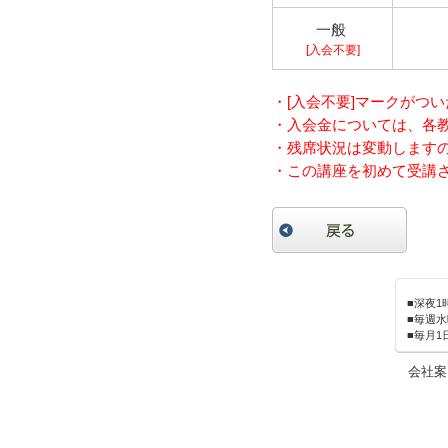
一般
[入会不要]
・[入会不要]マークがつ
・入会金については、各
・残席状況は変動します
・この講座を初めて受講
■深夜
■毎週水
■毎月
会社案