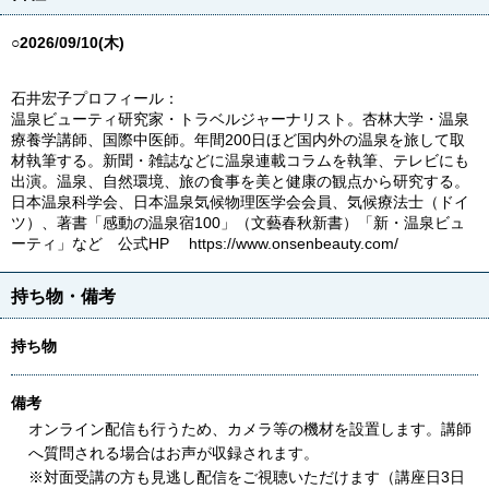
○2026/09/10(木)
石井宏子プロフィール：
温泉ビューティ研究家・トラベルジャーナリスト。杏林大学・温泉
療養学講師、国際中医師。年間200日ほど国内外の温泉を旅して取
材執筆する。新聞・雑誌などに温泉連載コラムを執筆、テレビにも
出演。温泉、自然環境、旅の食事を美と健康の観点から研究する。
日本温泉科学会、日本温泉気候物理医学会会員、気候療法士（ドイ
ツ）、著書「感動の温泉宿100」（文藝春秋新書）「新・温泉ビュ
ーティ」など 公式HP https://www.onsenbeauty.com/
持ち物・備考
持ち物
備考
オンライン配信も行うため、カメラ等の機材を設置します。講師
へ質問される場合はお声が収録されます。
※対面受講の方も見逃し配信をご視聴いただけます（講座日3日