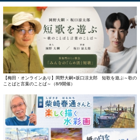
【梅田・オンラインあり】岡野大嗣×坂口涼太郎 短歌を遊ぶ～歌の
ことばと言葉のことば～（8/9開催）