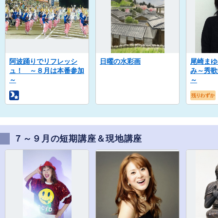
阿波踊りでリフレッシ
日曜の水彩画
尾崎まゆ
ュ！ ～８月は本番参加
み～秀歌
～
～
７～９月の短期講座＆現地講座