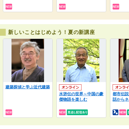
新しいことはじめよう！夏の新講座
建築探偵と学ぶ近代建築
水滸伝の世界～中国の豪
都市伝説
傑物語を楽しむ
話からネ