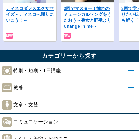
ディスコダンスエクササ
3回でマスター！憧れの
3回で学
イズ～ディスコへ踊りに
ミュージカルソングをう
りたい仏
いこう！～
たおう～美女と野獣より
も解く「
Change in me～
カテゴリーから探す
特別・短期・1日講座
教養
文章・文芸
コミュニケーション
くらし・美容・ビジネス