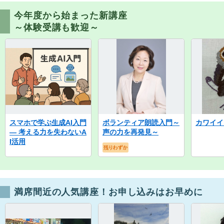
今年度から始まった新講座
～体験受講も歓迎～
スマホで学ぶ生成AI入門
ボランティア朗読入門～
カワイイ
― 考える力を失わないA
声の力を再発見～
I活用
満席間近の人気講座！お申し込みはお早めに