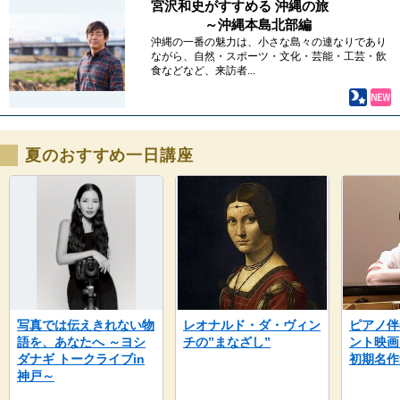
宮沢和史がすすめる 沖縄の旅
～沖縄本島北部編
沖縄の一番の魅力は、小さな島々の連なりであり
ながら、自然・スポーツ・文化・芸能・工芸・飲
食などなど、来訪者...
夏のおすすめ一日講座
写真では伝えきれない物
レオナルド・ダ・ヴィン
ピアノ伴
語を、あなたへ ～ヨシ
チの”まなざし”
ント映画
ダナギ トークライブin
初期名作
神戸～