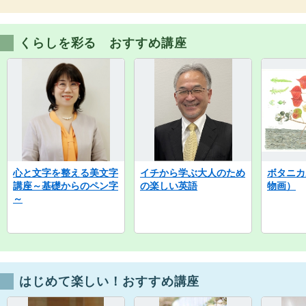
くらしを彩る おすすめ講座
心と文字を整える美文字
イチから学ぶ大人のため
ボタニカ
講座～基礎からのペン字
の楽しい英語
物画）
～
はじめて楽しい！おすすめ講座