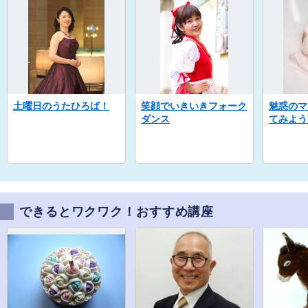
土曜日のうたひろば！
笑顔でいきいきフォーク
魅惑のマ
ダンス
てみよう
できるとワクワク！おすすめ講座