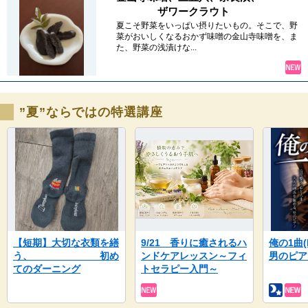
ザワークラウト
夏こそ野菜をいっぱい摂りたいもの。そこで、野
菜がおいしくなるおかず味噌の金山寺味噌を、ま
た、野菜の浅漬けな...
”夏”ならではの特選講座
【短期】大切な衣類を繕
9/21 香りに癒されるハ
俺の1曲
う、 初め
ンドケアレッスン～フィ
男のピ
てのダーニング
トセラピー入門～