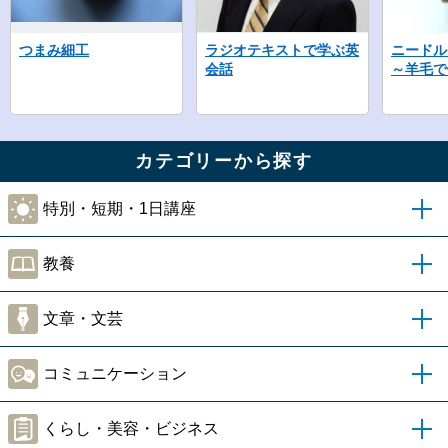
つまみ細工
ラジオテキストで学ぶ英
ニードル
会話
～羊毛で
カテゴリーから探す
特別・短期・1日講座
教養
文章・文芸
コミュニケーション
くらし・美容・ビジネス