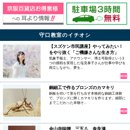
守口教室のイチオシ
【スズケン市民講座】やってみたい！
をやり抜く「ご機嫌さんな生き方」
気象予報士、アナウンサー、博士号取得という3
つの挑戦を実現した塩見泰子さんが仕事や学びを
両立しながら、夢を...
銅細工で作るブロンズのカマキリ
銅板を叩いて形を打ち出す本格的な銅細工体験
で、ブロンズに輝くカマキリを作ります。細部に
までこだわった本物そ...
金山寺味噌、三五八、奈良漬、