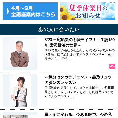
あの人に会いたい
8/23 三宅民夫の朗読ライブ！～生誕130
年 宮沢賢治の世界～
NHKで数々の番組を担当し、その穏やかで深みの
ある語り口で親しまれてきたアナウンサー・三宅
民夫さん。 初任...
～気分はタカラジェンヌ～越乃リュウ
のダンスレッスン
宝塚歌劇の男役として、また史上最年少の月組組
長として、多くのファンを魅了した越乃リュウさ
んによるダンスレッ...
買わずに変わる。今ある服で、今の私