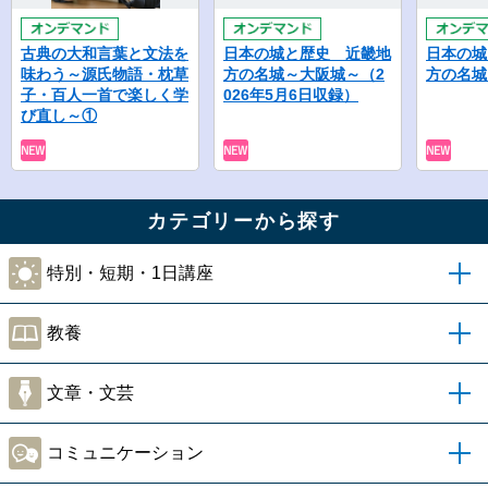
古典の大和言葉と文法を
日本の城と歴史 近畿地
日本の城
味わう～源氏物語・枕草
方の名城～大阪城～（2
方の名城
子・百人一首で楽しく学
026年5月6日収録）
び直し～①
カテゴリーから探す
特別・短期・1日講座
教養
文章・文芸
コミュニケーション