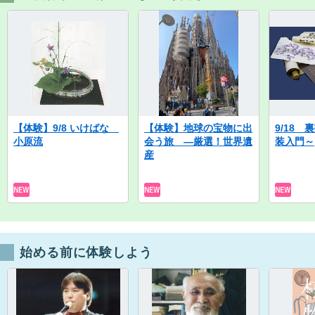
【体験】9/8 いけばな
【体験】地球の宝物に出
9/18
小原流
会う旅 ―厳選！世界遺
装入門～
産
始める前に体験しよう