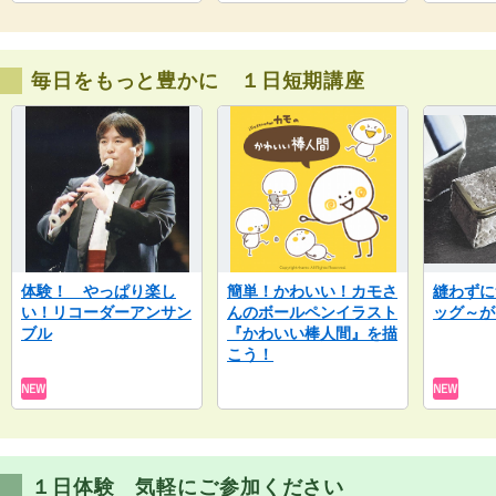
毎日をもっと豊かに １日短期講座
体験！ やっぱり楽し
簡単！かわいい！カモさ
縫わずに
い！リコーダーアンサン
んのボールペンイラスト
ッグ～が
ブル
『かわいい棒人間』を描
こう！
１日体験 気軽にご参加ください