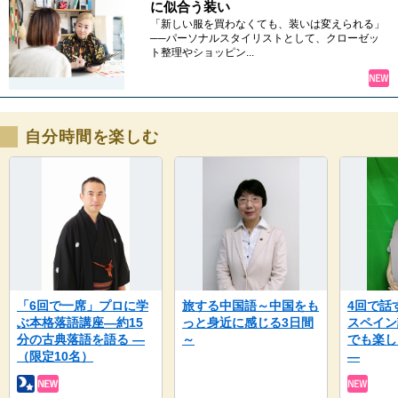
に似合う装い
「新しい服を買わなくても、装いは変えられる」
──パーソナルスタイリストとして、クローゼッ
ト整理やショッピン...
自分時間を楽しむ
「6回で一席」プロに学
旅する中国語～中国をも
4回で話
ぶ本格落語講座―約15
っと身近に感じる3日間
スペイン
分の古典落語を語る ―
～
でも楽し
（限定10名）
―