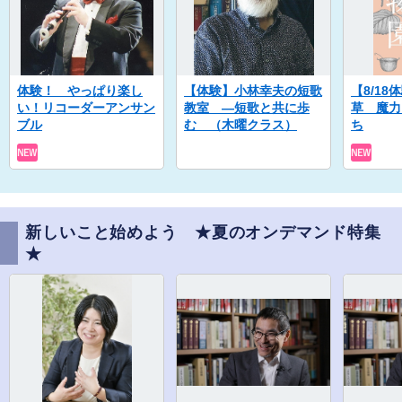
体験！ やっぱり楽し
【体験】小林幸夫の短歌
【8/1
い！リコーダーアンサン
教室 ―短歌と共に歩
草 魔力
ブル
む （木曜クラス）
ち
新しいこと始めよう ★夏のオンデマンド特集
★