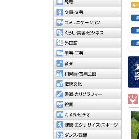
教養
文章・文
コミュニ
くらし・
外国語
手芸・工
音楽
和楽器・
伝統文化
書道・カ
絵画
カメラ・
健康・エ
ダンス・