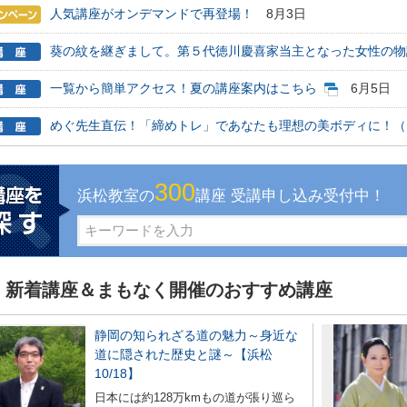
人気講座がオンデマンドで再登場！
8月3日
芸
葵の紋を継ぎまして。第５代徳川慶喜家当主となった女性の物語（
ケーション
一覧から簡単アクセス！夏の講座案内はこちら
6月5日
美容・ビジネス
めぐ先生直伝！「締めトレ」であなたも理想の美ボディに！（PDF
芸
300
浜松教室の
講座 受講申し込み受付中！
古典芸能
リグラフィー
新着講座＆まもなく開催のおすすめ講座
ビデオ
静岡の知られざる道の魅力～身近な
道に隠された歴史と謎～【浜松
クササイズ・スポーツ
10/18】
舞踊
日本には約128万kmもの道が張り巡ら