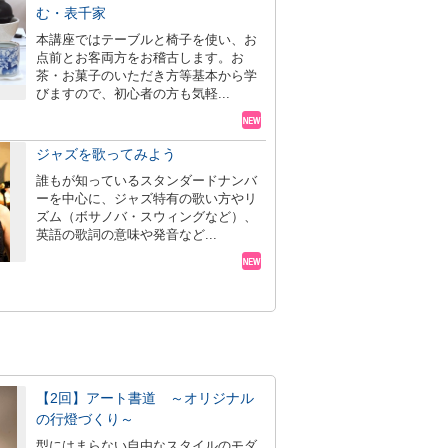
む・表千家
本講座ではテーブルと椅子を使い、お
点前とお客両方をお稽古します。お
茶・お菓子のいただき方等基本から学
びますので、初心者の方も気軽...
ジャズを歌ってみよう
誰もが知っているスタンダードナンバ
ーを中心に、ジャズ特有の歌い方やリ
ズム（ボサノバ・スウィングなど）、
英語の歌詞の意味や発音など...
【2回】アート書道 ～オリジナル
の行燈づくり～
型にはまらない自由なスタイルのモダ