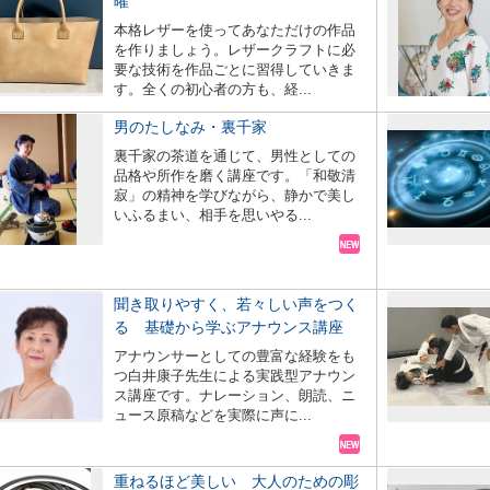
曜
本格レザーを使ってあなただけの作品
を作りましょう。レザークラフトに必
要な技術を作品ごとに習得していきま
す。全くの初心者の方も、経...
男のたしなみ・裏千家
裏千家の茶道を通じて、男性としての
品格や所作を磨く講座です。「和敬清
寂」の精神を学びながら、静かで美し
いふるまい、相手を思いやる...
聞き取りやすく、若々しい声をつく
る 基礎から学ぶアナウンス講座
アナウンサーとしての豊富な経験をも
つ白井康子先生による実践型アナウン
ス講座です。ナレーション、朗読、ニ
ュース原稿などを実際に声に...
重ねるほど美しい 大人のための彫