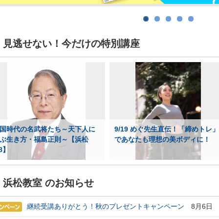
見逃せない！今だけの特別講座
国時代の名武将たち～天下人に
9/19 めぐ先生直伝！「締めトレ」
ぶ生き方・福島正則～【浜松
であなたも理想の美ボディに！
/8】
浜松教室 のお知らせ
期・1日講座
継続受講ありがとう！秋のプレゼントキャンペーン
8月6日