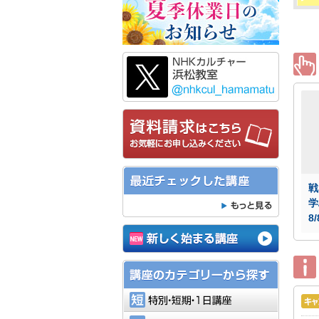
戦
学
8
特別・短