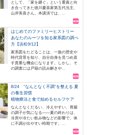
として、「家を継ぐ」という重責と向
き合ってきた徳川慶喜家第五代当主、
山岸美喜さん。本講演では、...
はじめてのファミリーヒストリー
あなたのルーツを知る家系図の調べ
方【浜松9/12】
家系図をたどることは、一族の歴史や
時代背景を知り、自分自身を見つめ直
す貴重な機会になります。しかし、そ
の調査には戸籍の読み解きや...
8/24 “なんとなく不調”を整える 夏
の養生習慣
植物療法と食で始めるセルフケア
なんとなくだるい、冷えやすい、胃腸
の調子が気になる――夏の終わりは、
冷房や冷たい飲み物などの影響で、体
に不調が出やすい時期です。...