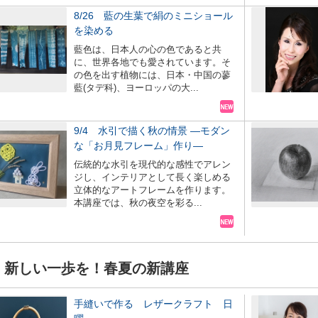
8/26 藍の生葉で絹のミニショール
を染める
藍色は、日本人の心の色であると共
に、世界各地でも愛されています。そ
の色を出す植物には、日本・中国の蓼
藍(タデ科)、ヨーロッパの大...
9/4 水引で描く秋の情景 ―モダン
な「お月見フレーム」作り―
伝統的な水引を現代的な感性でアレン
ジし、インテリアとして長く楽しめる
立体的なアートフレームを作ります。
本講座では、秋の夜空を彩る...
新しい一歩を！春夏の新講座
手縫いで作る レザークラフト 日