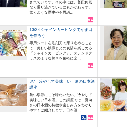
されています。その中には、普段何気
メ
なく通り過ぎているにもかかわらず、
驚くような歴史や不思議...
10/28 シャインカービングでがま口
を作ろう
専用シートを彫刻刀で彫り進めること
で、美しい模様と光の表情を楽しめる
「シャインカービング」。ステンドグ
ラスのような輝きを気軽に楽...
8/7 冷やして美味しい 夏の日本酒
講座
暑い季節にこそ味わいたい、冷やして
美味しい日本酒。この講座では、夏向
きの日本酒の特徴や楽しみ方をわかり
やすくご紹介します。日本酒...