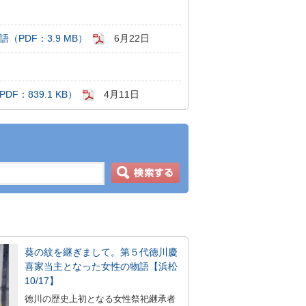
PDF：3.9 MB）
6月22日
：839.1 KB）
4月11日
葵の紋を継ぎまして。第５代徳川慶
喜家当主となった女性の物語【浜松
10/17】
徳川の歴史上初となる女性祭祀継承者