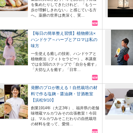
を集めたりしてきたけれど、「もう一
歩が理解しきれない」と感じている方
へ。薬膳の世界は奥深く、実...
【毎日の簡単整え習慣】植物療法×
ハンドケア～ハーブとアロマは私の
味方
一生使える癒しの技術、ハンドケアと
植物療法（フィトセラピー）。本講座
では全3回のステップで「自分を癒す」
「大切な人を癒す」「日常...
発酵のプロが教える！自然栽培の材
料で作る塩麹・醤油麹・甘酒教室
【浜松9/10】
創業1914年（大正3年）、福井県の老舗
味噌蔵マルカワみその出張教室！今回
は、マルカワみそこだわりの自然栽培
の材料を使って、愛情...