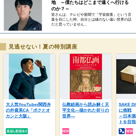
地 ～僕たちはどこまで遠くへ行ける
のか？～
皆さんは、テレビや新聞で「宇宙探査」という言
葉を目にした時、自分とは縁のない遠い世界の話
だと思っていません...
見逃せない！夏の特別講座
大人気YouTuber関西弁
仏教絵画から読み解く天
SAKE 
の外資系CA「ボクとオ
平文化―描かれた祈りの
に挑戦
カンと大阪」
世界―
～日本酒
トを目指