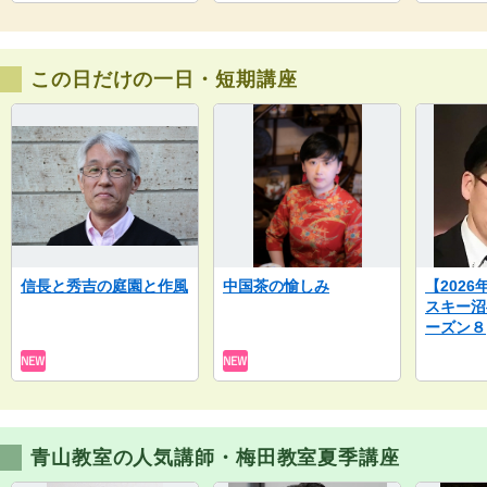
この日だけの一日・短期講座
信長と秀吉の庭園と作風
中国茶の愉しみ
【202
スキー沼
ーズン８
青山教室の人気講師・梅田教室夏季講座