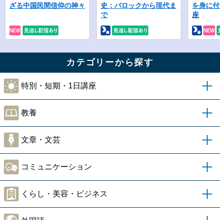
ざる中国民間信仰の神々
史：バロックから現代ま
を身に付
で
座
カテゴリーから探す
特別・短期・1日講座
教養
文章・文芸
コミュニケーション
くらし・美容・ビジネス