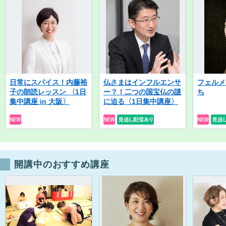
日常にスパイス！内藤裕
仏さまはインフルエンサ
フェルメ
子の朗読レッスン 〈1日
ー？！二つの国宝仏の謎
ち
集中講座 in 大阪〉
に迫る〈1日集中講座〉
開講中のおすすめ講座