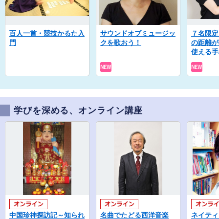
百人一首・競技かるた入
サウンドオブミュージッ
７名限定
門
クを歌おう！
の距離が
使える手
学びを深める、オンライン講座
中国珍神探訪記～知られ
名曲でたどる西洋音楽
ネイティ