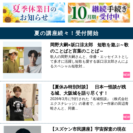
夏の講座続々！受付開始
岡野大嗣×坂口涼太郎 短歌を遊ぶ～歌
のことばと言葉のことば～
歌人の岡野大嗣さんと、俳優・エッセイストとし
て多才に活躍し短歌も愛する坂口涼太郎さんによ
るスペシャル短歌対...
【夏休み特別対談】 日本一怪談が残
る城、大阪城を語り尽くす！
2026年3月に刊行された『名城怪談』（株式会社
エクスナレッジ）の著者で、ホラー作家の田辺青
蛙さんと、同書...
【スズケン市民講座】宇宙探査の現在