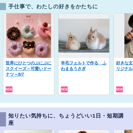
手仕事で、わたしの好きをかたちに
世界にひとつのぷにぷに
羊毛フェルトで作る ふ
好きな文
スクイーズ～可愛いドー
わまるうさぎ
リジナル
ナツ～8/7
知りたい気持ちに、ちょうどいい1日・短期講
座