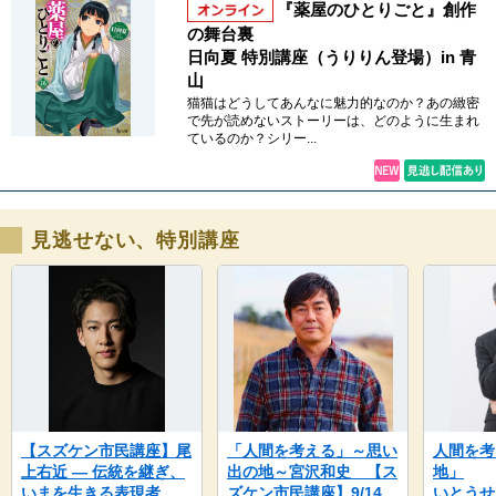
『薬屋のひとりごと』創作
の舞台裏
日向夏 特別講座（うりりん登場）in 青
山
猫猫はどうしてあんなに魅力的なのか？あの緻密
で先が読めないストーリーは、どのように生まれ
ているのか？シリー...
見逃せない、特別講座
【スズケン市民講座】尾
「人間を考える」～思い
人間を考
上右近 ― 伝統を継ぎ、
出の地～宮沢和史 【ス
地」
いまを生きる表現者
ズケン市民講座】9/14
いとうせ