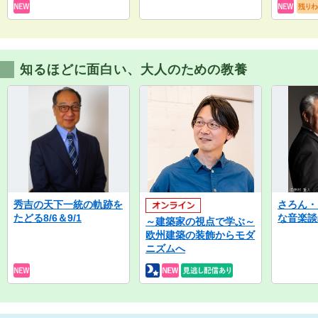
知るほどに面白い、大人のための教養
秀吉の天下一統の軌跡を
さろん・
たどる8/6＆9/1
な音楽談
～建築家の視点で学ぶ～
欧州建築の装飾からモダ
ニズムへ