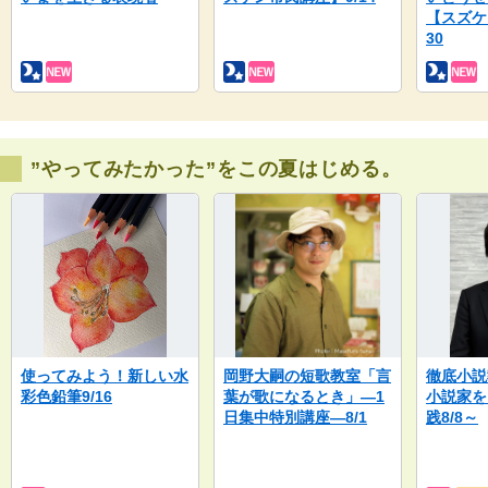
【スズケ
30
”やってみたかった”をこの夏はじめる。
使ってみよう！新しい水
岡野大嗣の短歌教室「言
徹底小説
彩色鉛筆9/16
葉が歌になるとき」―1
小説家を
日集中特別講座―8/1
践8/8～