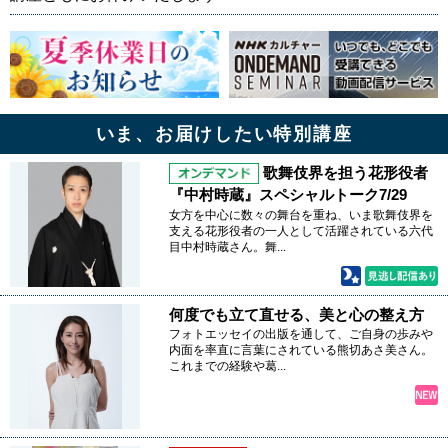
いま、お届けしたい特別講座
歌舞伎界を担う花形役者
『中村時蔵』スペシャルトーク7/29
女方を中心に数々の舞台を重ね、いま歌舞伎界を
支える花形役者の一人として活躍されている六代
目中村時蔵さん。舞...
何度でも立て直せる、美と心の整え方
フォトエッセイの出版を通して、ご自身の歩みや
内面を率直に言葉にされている熊切あさ美さん。
これまでの経験や葛...