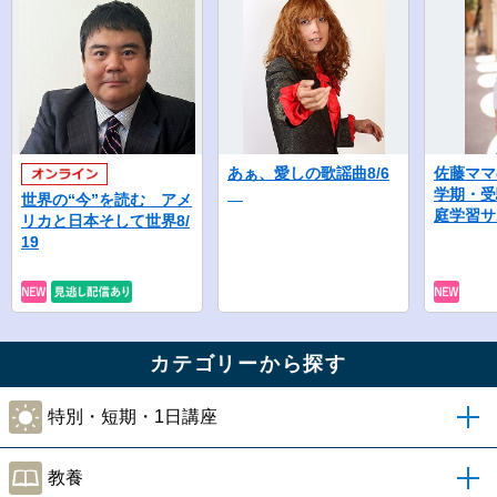
あぁ、愛しの歌謡曲8/6
佐藤ママ
学期・受
世界の“今”を読む アメ
庭学習サ
リカと日本そして世界8/
19
カテゴリーから探す
特別・短期・1日講座
教養