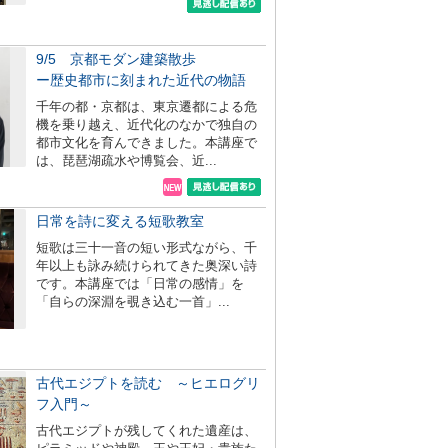
9/5 京都モダン建築散歩
ー歴史都市に刻まれた近代の物語
千年の都・京都は、東京遷都による危
機を乗り越え、近代化のなかで独自の
都市文化を育んできました。本講座で
は、琵琶湖疏水や博覧会、近...
日常を詩に変える短歌教室
短歌は三十一音の短い形式ながら、千
年以上も詠み続けられてきた奥深い詩
です。本講座では「日常の感情」を
「自らの深淵を覗き込む一首」...
古代エジプトを読む ～ヒエログリ
フ入門～
古代エジプトが残してくれた遺産は、