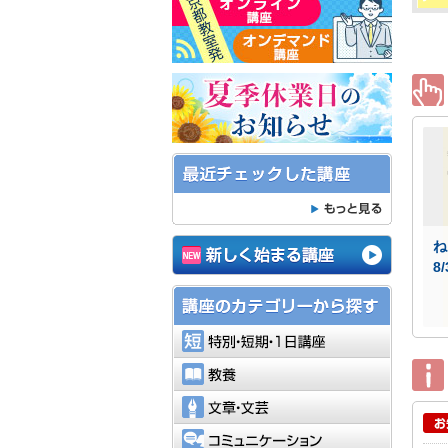
8
特別・短
教養
文章・文
コミュニ