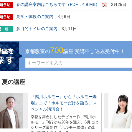
春の講座案内はこちらです（PDF：4.9 MB）
2月25日
美容・ビジネス
見学・体験のご案内
8月6日
芸
多目的トイレのご案内
3月11日
古典芸能
700
京都教室の
講座 受講申し込み受付中！
リグラフィー
夏の講座
ビデオ
クササイズ・スポーツ
『鴨川ホルモー』から『ホルモー燦
舞踊
燦』まで「ホルモーだけを語る」ス
ペシャル講演会！
京都を舞台にしたデビュー作『鴨川ホ
メ
ルモー』刊行から20年を迎え、6月には
シリーズ最新作『ホルモー燦燦』の出