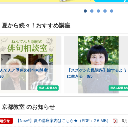
夏から続々！おすすめ講座
ねんてんと季何の俳句相談室
【スズケン市民講座】旅するよう
/30
に生きる 9/5
期・1日講座
京都教室 のお知らせ
芸
【New‼】夏の講座案内はこちら★（PDF：2.6 MB）
6月
ケーション