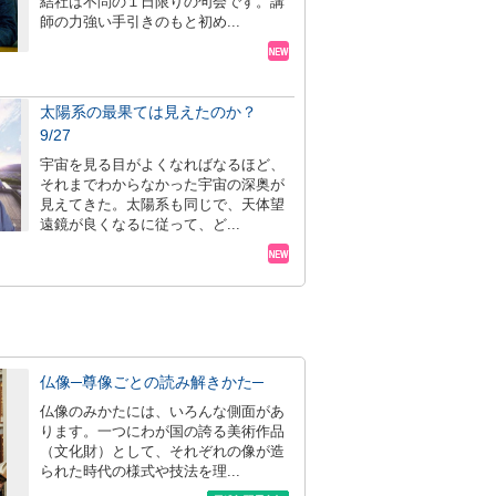
結社は不問の１日限りの句会です。講
師の力強い手引きのもと初め...
太陽系の最果ては見えたのか？
9/27
宇宙を見る目がよくなればなるほど、
それまでわからなかった宇宙の深奥が
見えてきた。太陽系も同じで、天体望
遠鏡が良くなるに従って、ど...
仏像─尊像ごとの読み解きかた─
仏像のみかたには、いろんな側面があ
ります。一つにわが国の誇る美術作品
（文化財）として、それぞれの像が造
られた時代の様式や技法を理...