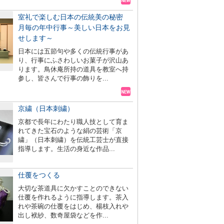
室礼で楽しむ日本の伝統美の秘密
月毎の年中行事～美しい日本をお見
せします～
日本には五節句や多くの伝統行事があ
り、行事にふさわしいお菓子が沢山あ
ります。鳥休庵所持の道具を教室へ持
参し、皆さんで行事の飾りを...
京繍（日本刺繍）
京都で長年にわたり職人技として育ま
れてきた宝石のような絹の芸術「京
繍」（日本刺繍）を伝統工芸士が直接
指導します。生活の身近な作品...
仕覆をつくる
大切な茶道具に欠かすことのできない
仕覆を作れるように指導します。茶入
れや茶碗の仕覆をはじめ、楊枝入れや
出し袱紗、数奇屋袋などを作...