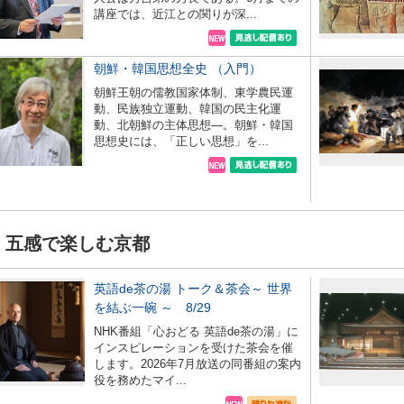
講座では、近江との関りが深...
朝鮮・韓国思想全史 （入門）
朝鮮王朝の儒教国家体制、東学農民運
動、民族独立運動、韓国の民主化運
動、北朝鮮の主体思想―。朝鮮・韓国
思想史には、「正しい思想」を...
五感で楽しむ京都
英語de茶の湯 トーク＆茶会～ 世界
を結ぶ一碗 ～ 8/29
NHK番組「心おどる 英語de茶の湯」に
インスピレーションを受けた茶会を催
します。2026年7月放送の同番組の案内
役を務めたマイ...