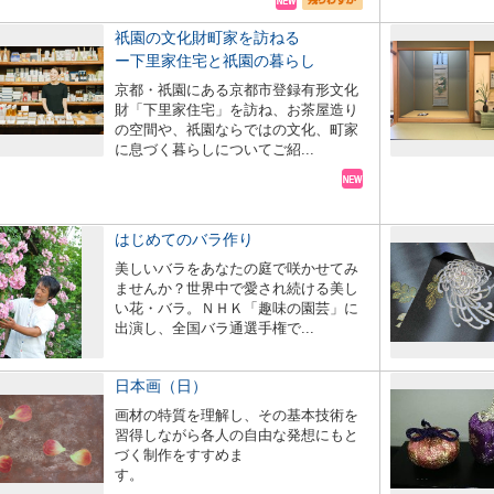
祇園の文化財町家を訪ねる
ー下里家住宅と祇園の暮らし
京都・祇園にある京都市登録有形文化
財「下里家住宅」を訪ね、お茶屋造り
の空間や、祇園ならではの文化、町家
に息づく暮らしについてご紹...
はじめてのバラ作り
美しいバラをあなたの庭で咲かせてみ
ませんか？世界中で愛され続ける美し
い花・バラ。ＮＨＫ「趣味の園芸」に
出演し、全国バラ通選手権で...
日本画（日）
画材の特質を理解し、その基本技術を
習得しながら各人の自由な発想にもと
づく制作をすすめま
す。 ...