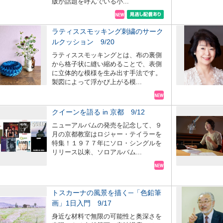
版が話題を呼んでいる小...
ラティススモッキング刺繍のサーク
ルクッション 9/20
ラティススモッキングとは、布の裏側
から格子状に縫い縮めることで、表側
に立体的な模様を生み出す手法です。
製図によって浮かび上がる模...
クイーンを語る in 京都 9/12
ニューアルバムの発売を記念して、９
月の京都教室はロジャー・テイラーを
特集！１９７７年にソロ・シングルを
リリース以来、ソロアルバム...
トスカーナの風景を描く─「色鉛筆
画」1日入門 9/17
身近な材料で無限の可能性と奥深さを