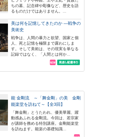
ピラミッドや神殿、王や王妃・貴族た
ちの墓、記念碑や彫像など、歴史を語
るものだけではありません。...
美は何を記憶してきたのか ―戦争の
美術史
戦争は、人間の暴力と欲望、国家と個
人、死と記憶を極限まで露わにしま
す。そして美術は、その現実を単なる
記録ではなく、「人間とは何か...
能 金剛流 ～「舞金剛」の美 金剛
能楽堂を訪ねて～【全3回】
「舞金剛」とうたわれ、優美華麗、躍
動感あふれる金剛流。今回は、若宗家
が講師を務める特別講座。金剛能楽堂
を訪ねます。能楽の基礎知識...