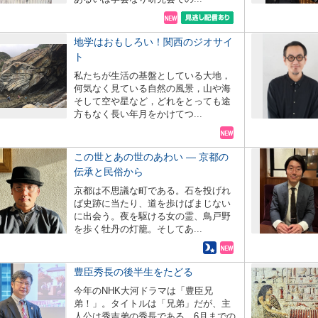
地学はおもしろい！関西のジオサイ
ト
私たちが生活の基盤としている大地，
何気なく見ている自然の風景，山や海
そして空や星など，どれをとっても途
方もなく長い年月をかけてつ...
この世とあの世のあわい ― 京都の
伝承と民俗から
京都は不思議な町である。石を投げれ
ば史跡に当たり、道を歩けばまじない
に出会う。夜を駆ける女の霊、鳥戸野
を歩く牡丹の灯籠。そしてあ...
豊臣秀長の後半生をたどる
今年のNHK大河ドラマは「豊臣兄
弟！」。タイトルは「兄弟」だが、主
人公は秀吉弟の秀長である。6月までの