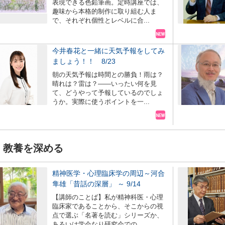
表現できる色鉛筆画。定時講座では、
趣味から本格的制作に取り組む人ま
で、それぞれ個性とレベルに合...
今井春花と一緒に天気予報をしてみ
ましょう！！ 8/23
朝の天気予報は時間との勝負！雨は？
晴れは？雷は？――いったい何を見
て、どうやって予報しているのでしょ
うか。実際に使うポイントを一...
教養を深める
精神医学・心理臨床学の周辺～河合
隼雄「昔話の深層」 ～ 9/14
【講師のことば】私が精神科医・心理
臨床家であることから、そこからの視
点で選ぶ「名著を読む」シリーズか、
あるいは学会なり研究会での...