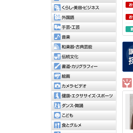
くらし・
外国語
手芸・工
音楽
和楽器・
伝統文化
書道・カ
絵画
カメラ・
健康・エ
ダンス・
こども
食とグル