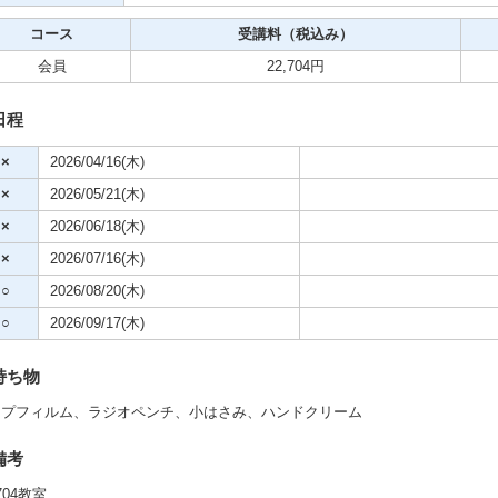
クササイズ・スポーツ
コース
受講料（税込み）
舞踊
会員
22,704円
メ
日程
×
2026/04/16(木)
×
2026/05/21(木)
×
2026/06/18(木)
×
2026/07/16(木)
○
2026/08/20(木)
○
2026/09/17(木)
持ち物
ップフィルム、ラジオペンチ、小はさみ、ハンドクリーム
備考
704教室