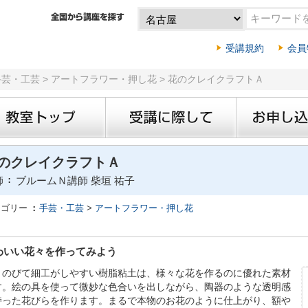
受講規約
会員
手芸・工芸 > アートフラワー・押し花 > 花のクレイクラフトＡ
のクレイクラフトＡ
師
ブルームＮ講師 柴垣 祐子
テゴリー
手芸・工芸
>
アートフラワー・押し花
わいい花々を作ってみよう
くのびて細工がしやすい樹脂粘土は、様々な花を作るのに優れた素材
す。絵の具を使って微妙な色合いを出しながら、陶器のような透明感
持った花びらを作ります。まるで本物のお花のように仕上がり、額や