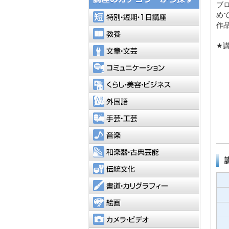
ブ
特別・短
め
作
教養
★講師
文章・文
コミュニ
くらし・
外国語
手芸・工
音楽
和楽器・
伝統文化
書道・カ
絵画
カメラ・