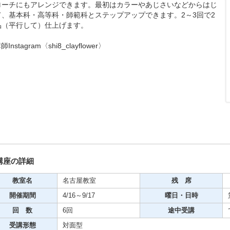
ローチにもアレンジできます。最初はカラーやあじさいなどからはじ
期・1日講座
て、基本科・高等科・師範科とステップアップできます。2～3回で2
品（平行して）仕上げます。
Instagram〈shi8_clayflower〉
芸
ケーション
美容・ビジネス
芸
古典芸能
講座の詳細
教室名
名古屋教室
残 席
リグラフィー
開催期間
4/16～9/17
曜日・日時
回 数
6回
途中受講
ビデオ
受講形態
対面型