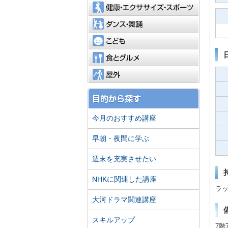
健康・エ
ダンス・
こども
食とグル
屋外
今月のおすすめ講座
早朝・夜間に学ぶ
週末を充実させたい
NHKに関連した講座
ラ
大河ドラマ関連講座
スキルアップ
7階