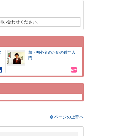
問い合わせください。
家
超・初心者のための俳句入
門
ページの上部へ