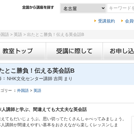
受講規約
会員
外国語 > 英語 > 出たとこ勝負！伝える英会話B
たとこ勝負！伝える英会話B
師
NHK文化センター講師 吉岡 まり
テゴリー
外国語
>
英語
本人講師と学ぶ、間違えても大丈夫な英会話
違えてもだいじょうぶ。思い切ってたくさんしゃべってみましょう。
本人講師が間違えやすい基本をおさえながら楽しくレッスンしま
。