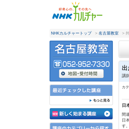
NHKカルチャートップ
>
名古屋教室
> 
出
講
カ
日
間
日
す