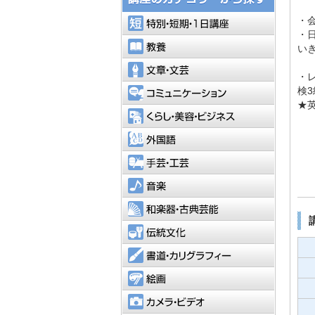
特別・短
・
・
教養
い
文章・文
・
コミュニ
検3
★
くらし・
外国語
手芸・工
音楽
和楽器・
伝統文化
書道・カ
絵画
カメラ・