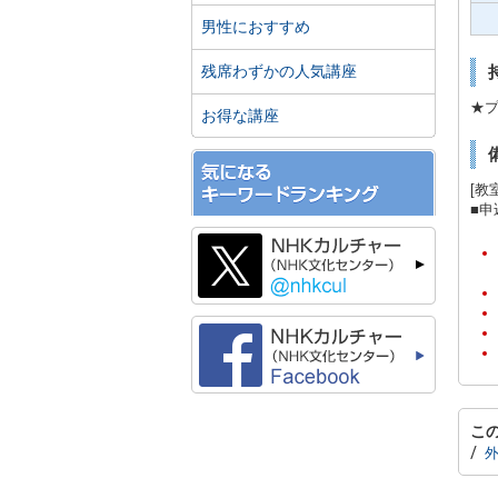
男性におすすめ
残席わずかの人気講座
★プ
お得な講座
[教
■
こ