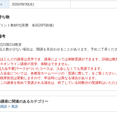
○
2026/09/30(水)
持ち物
リント教材代(実費 各回20円前後)
備考
室]21階214教室
申込人数が少ない場合は、開講を見合わせることがあります。予めご了承くだ
ほとんどの講座は見学でき、講座によっては体験受講ができます。詳細は教
※オンライン講座の見学、体験はできません。
[入会不要]マークがついたコースは、入会しなくても受講できます。
入会金については、各教室ホームページの「受講に際して」をご覧ください
残席状況は変動しますので、申込時には異なる場合があります。
この講座を初めて受講される場合は、終了している回数分の受講料はいただ
の講座に関連のあるカテゴリー
外国語
>
英語