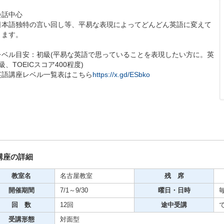
期・1日講座
会話中心
日本語独特の言い回し等、平易な表現によってどんどん英語に変えて
きます。
芸
レベル目安：初級(平易な英語で思っていることを表現したい方に。英
ケーション
級、TOEICスコア400程度)
英語講座レベル一覧表はこちら
https://x.gd/ESbko
美容・ビジネス
芸
古典芸能
講座の詳細
教室名
名古屋教室
残 席
リグラフィー
開催期間
7/1～9/30
曜日・日時
毎
回 数
12回
途中受講
ビデオ
受講形態
対面型