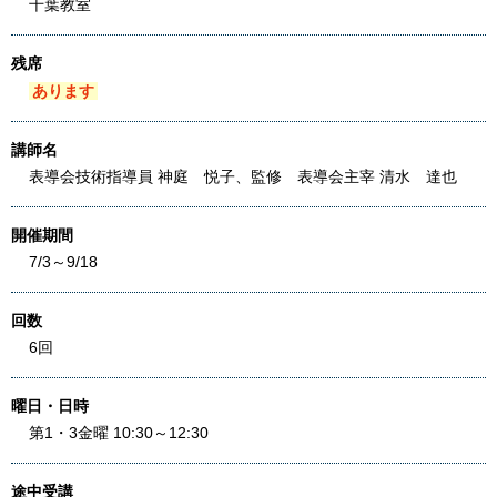
千葉教室
残席
あります
講師名
表導会技術指導員 神庭 悦子、監修 表導会主宰 清水 達也
開催期間
7/3～9/18
回数
6回
曜日・日時
第1・3金曜 10:30～12:30
途中受講