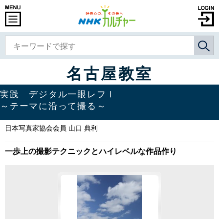
名古屋教室
実践 デジタル一眼レフⅠ
～テーマに沿って撮る～
日本写真家協会会員 山口 典利
一歩上の撮影テクニックとハイレベルな作品作り