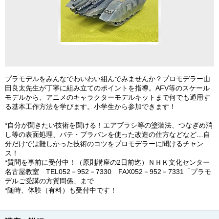
プラモデルをみんなでわいわい組んでみませんか？プロモデラー山
田良太先生が丁寧に組み立てのポイントを指導。AFV等のスケール
モデルから、アニメのキャラクターモデルキットまで何でも通用す
る基本工作方法を学びます。小学生から参加できます！
*自分が聞きたい技術を聞ける！エアブラシ等の塗装法、つなぎめ消
し等の表面処理、パテ・プラバンを使った改造の仕方などなど…自
分だけでは難しかった技術のコツをプロモデラーに聞けるチャン
ス！
*質問を事前に受付中！（原則講座の2日前迄）ＮＨＫ文化センター
名古屋教室 TEL052－952－7330 FAX052－952－7331「プラモ
デルご受講の方質問係」まで
*随時、体験（有料）も受付中です！