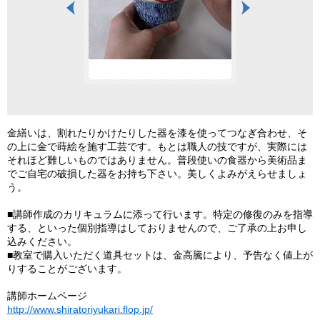
セット
ガラス器修復の講義
です
金繕いは、割れたりかけたりした器を漆を使ってつなぎ合わせ、そ
の上に金で蒔絵を施す工芸です。もとは職人の技ですが、実際には
それほど難しいものではありません。普段使いの食器から美術品ま
でご自宅の破損した器をお持ち下さい。美しくよみがえらせましょ
う。
■講師作成のカリキュラムに添って行います。特定の修復のみを指導
する、といった個別指導はしておりませんので、ご了承の上お申し
込みください。
■教室で購入いただく道具セットは、金高騰により、予告なく値上が
りすることがございます。
講師ホームページ
http://www.shiratoriyukari.flop.jp/