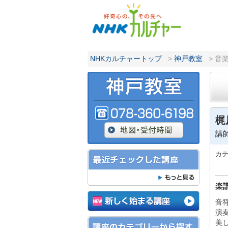
NHKカルチャートップ
>
神戸教室
> 音
梶
講
カ
楽
音
演
美