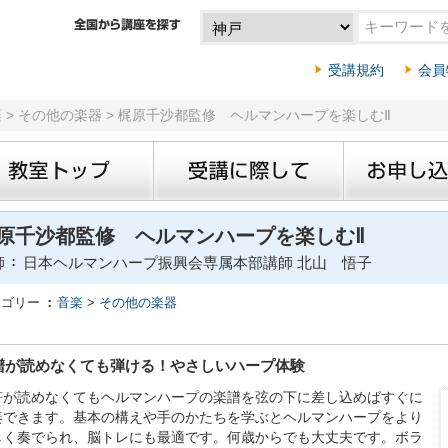
受講規約
会員
楽 > その他の楽器 > 梶原千沙都監修 ヘルマンハープを楽しむⅡ
原千沙都監修 ヘルマンハープを楽しむⅡ
師
日本ヘルマンハープ振興会専属本部講師 北山 悟子
テゴリー
音楽
>
その他の楽器
譜が読めなくても弾ける！やさしいハープ体験
符が読めなくてもヘルマンハープの楽譜を弦の下に差し込めばすぐに
奏できます。基本の構えや手のかたちを学ぶとヘルマンハープをより
しく奏でられ、脳トレにも最適です。何歳からでも大丈夫です。ボラ