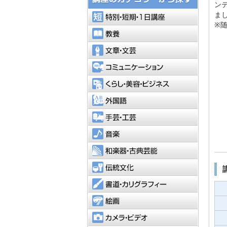
ン
特別・短
ま
※
教養
文章・文
コミュニ
くらし・
外国語
手芸・工
音楽
和楽器・
伝統文化
書道・カ
絵画
カメラ・