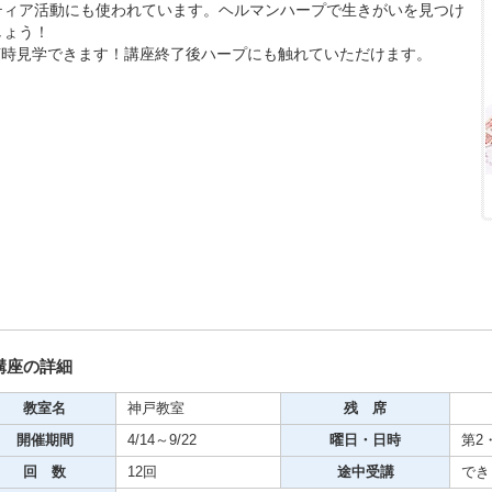
ティア活動にも使われています。ヘルマンハープで生きがいを見つけ
期・1日講座
しょう！
随時見学できます！講座終了後ハープにも触れていただけます。
芸
ケーション
美容・ビジネス
芸
古典芸能
講座の詳細
リグラフィー
教室名
神戸教室
残 席
開催期間
4/14～9/22
曜日・日時
第2・
ビデオ
回 数
12回
途中受講
でき