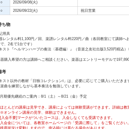
○
2026/09/08(火)
○
2026/09/22(火)
祝日営業
持ち物
記用具
器レンタル料1,100円／回、楽譜レンタル料220円／曲（各回教室にて講師
で、2名で1台です）
キスト『ヘルマンハープの奏法〈基礎編〉』（音楽之友社出版3,520円税込
器購入希望の方は講師へご相談ください。楽器はエントリーモデルで197,890円
備考
キスト以外の教材「日独コレクションⅠ」は、必要に応じてご購入いただきます（
。楽曲を練習しながら基本奏法を勉強しています。
0月期優先継続のご案内：8/1（土）～8/21（金）予定
ほとんどの講座は見学でき、講座によっては体験受講ができます。詳細は教
※オンライン講座の見学、体験はできません。
[入会不要]マークがついたコースは、入会しなくても受講できます。
入会金については、各教室ホームページの「受講に際して」をご覧ください
残席状況は変動しますので、申込時には異なる場合があります。