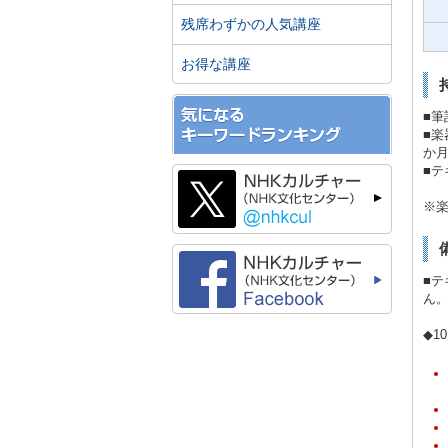
残席わずかの人気講座
お得な講座
■筆
■楽
か月
■テ
※楽
■テ
ん
◆1