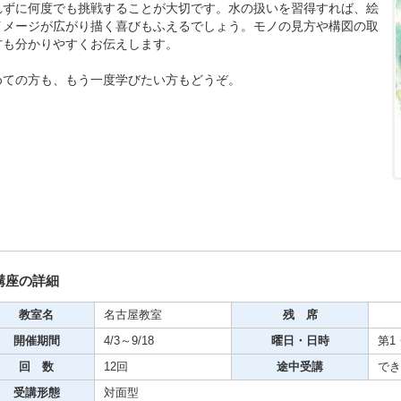
れずに何度でも挑戦することが大切です。水の扱いを習得すれば、絵
期・1日講座
イメージが広がり描く喜びもふえるでしょう。モノの見方や構図の取
方も分かりやすくお伝えします。
めての方も、もう一度学びたい方もどうぞ。
芸
ケーション
美容・ビジネス
芸
古典芸能
講座の詳細
教室名
名古屋教室
残 席
リグラフィー
開催期間
4/3～9/18
曜日・日時
第1・
回 数
12回
途中受講
でき
ビデオ
受講形態
対面型