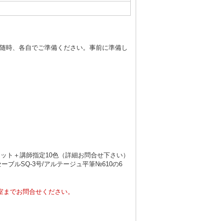
ば随時、各自でご準備ください。事前に準備し
セット＋講師指定10色（詳細お問合せ下さい）
ーブルSQ-3号/アルテージュ平筆№610の6
室までお問合せください。
。