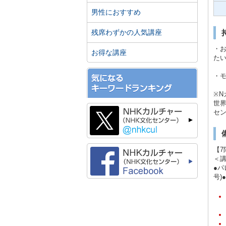
男性におすすめ
残席わずかの人気講座
・
お得な講座
た
・モ
※N
世界
セン
【7
＜講
●パ
号)