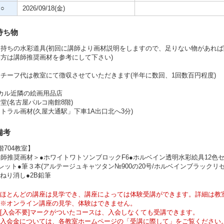
○
2026/09/18(金)
持ち物
お持ちの水彩道具(初回に講師より画材説明をしますので、足りない物があれ
い方は講師推奨画材を参考にして下さい)
チーフ代は教室にて徴収させていただきます(半年に数回、1回数百円程度)
カル近隣の絵画用品店
堂(名古屋パルコ南館8階)
トラル画材(久屋大通駅」下車1A出口北へ3分)
備考
階704教室】
師推奨画材＞●ホワイトワトソンブロックF6●ホルベイン透明水彩絵具12色
レット●筆３本(アルテージュキャツタン№900の20号/ホルベインブラックリセ
●ねり消し●2B鉛筆
ほとんどの講座は見学でき、講座によっては体験受講ができます。詳細は教
※オンライン講座の見学、体験はできません。
[入会不要]マークがついたコースは、入会しなくても受講できます。
入会金については、各教室ホームページの「受講に際して」をご覧ください