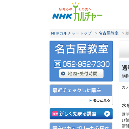
NHKカルチャートップ
>
名古屋教室
> 
透
講
カ
水
透
び
講