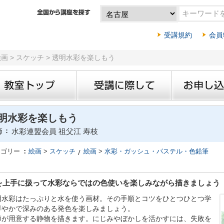
受講規約
会員
絵画 > スケッチ > 透明水彩を楽しもう
明水彩を楽しもう
師
水彩連盟会員 祖父江 寿枝
テゴリー
絵画
>
スケッチ
絵画
>
水彩・ガッシュ・パステル・色鉛筆
を上手に扱って水彩ならではの色使いを楽しみながら描きましょう
明水彩はたっぷりと水を使う画材。その手順とコツをひとつひとつ学
鮮やかで深みのある発色を楽しみましょう。
師が用意する静物を描きます。にじみやぼかしを活かすには、失敗を