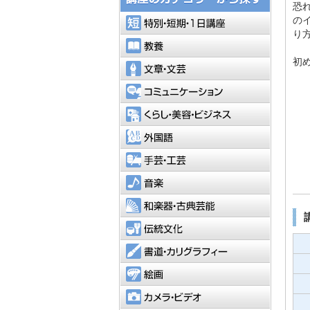
恐
特別・短
の
り
教養
初
文章・文
コミュニ
くらし・
外国語
手芸・工
音楽
和楽器・
伝統文化
書道・カ
絵画
カメラ・