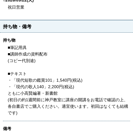
○2026/09/22(火)
祝日営業
持ち物・備考
持ち物
■筆記用具
■講師作成の資料配布
(コピー代別途)
■テキスト
・「現代短歌の鑑賞101」1,540円(税込)
・「現代の歌人140」2,200円(税込)
ともに小高賢編著・新書館
(初日の約1週間前に神戸教室に講座の開講をお電話で確認の上、
各自書店でご購入ください。適宜使います。初回はなくても結構
です)
備考