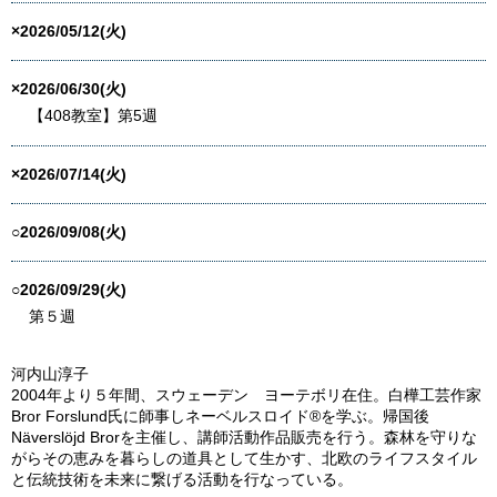
×2026/05/12(火)
×2026/06/30(火)
【408教室】第5週
×2026/07/14(火)
○2026/09/08(火)
○2026/09/29(火)
第５週
河内山淳子
2004年より５年間、スウェーデン ヨーテボリ在住。白樺工芸作家
Bror Forslund氏に師事しネーベルスロイド®️を学ぶ。帰国後
Näverslöjd Brorを主催し、講師活動作品販売を行う。森林を守りな
がらその恵みを暮らしの道具として生かす、北欧のライフスタイル
と伝統技術を未来に繋げる活動を行なっている。