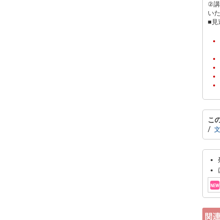
②講
い
■見
こ