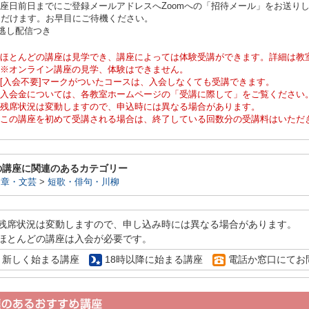
座日前日までにご登録メールアドレスへZoomへの「招待メール」をお送りし
ただけます。お早目にご待機ください。
逃し配信つき
ほとんどの講座は見学でき、講座によっては体験受講ができます。詳細は教
※オンライン講座の見学、体験はできません。
[入会不要]マークがついたコースは、入会しなくても受講できます。
入会金については、各教室ホームページの「受講に際して」をご覧ください
残席状況は変動しますので、申込時には異なる場合があります。
この講座を初めて受講される場合は、終了している回数分の受講料はいただ
の講座に関連のあるカテゴリー
文章・文芸
>
短歌・俳句・川柳
残席状況は変動しますので、申し込み時には異なる場合があります。
ほとんどの講座は入会が必要です。
新しく始まる講座
18時以降に始まる講座
電話か窓口にてお