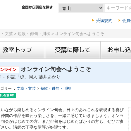
受講規約
会員
章・文芸 > 短歌・俳句・川柳 > オンライン句会へようこそ
オンライン句会へようこそ
師
俳誌「椋」同人 藤井あかり
テゴリー
文章・文芸
>
短歌・俳句・川柳
にいながら楽しめるオンライン句会。日々のあれこれを表現する喜び
、仲間の作品を味わう楽しさを、一緒に感じていきましょう。オンラ
ン句会がはじめての方、まだ俳句をはじめたばかりの方も、ぜひご参
下さい。講師の丁寧な講評が好評です。