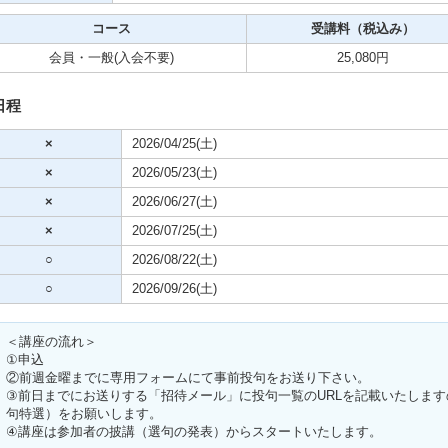
コース
受講料（税込み）
ビデオ
会員・一般
(入会不要)
25,080円
クササイズ・スポーツ
日程
舞踊
×
2026/04/25(土)
×
2026/05/23(土)
メ
×
2026/06/27(土)
×
2026/07/25(土)
○
2026/08/22(土)
○
2026/09/26(土)
＜講座の流れ＞
①申込
②前週金曜までに専用フォームにて事前投句をお送り下さい。
③前日までにお送りする「招待メール」に投句一覧のURLを記載いたします
句特選）をお願いします。
④講座は参加者の披講（選句の発表）からスタートいたします。