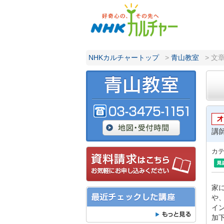
NHKカルチャートップ
>
青山教室
> 文
講
カ
家
や
イ
加