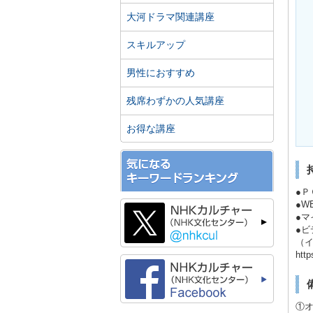
大河ドラマ関連講座
スキルアップ
男性におすすめ
残席わずかの人気講座
お得な講座
●Ｐ
●W
●
●ビ
（
http
①オ