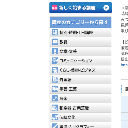
＜
花
み
皀
特別・短
歌
教養
【
兼
文章・文
講
コミュニ
提
htt
くらし・
外国語
手芸・工
音楽
和楽器・
伝統文化
書道・カ