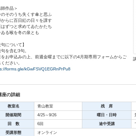
講師作品＞
冷のそのうち失くす傘と思ふ
づからに百日紅の日々を課す
莢はずつと求めてゐたかたち
期・1日講座
ひゐる喉を冬の泉とも
投句について】
題句を含む3句。
芸
座をお申込みの上、前週金曜までに以下の4月期専用フォームからご
ケーション
出ください。
ps://forms.gle/kGwFSVQ1EGRnPrPu8
美容・ビジネス
芸
講座の詳細
教室名
青山教室
残 席
古典芸能
開催期間
4/25～9/26
曜日・日時
回 数
6回
途中受講
リグラフィー
受講形態
オンライン