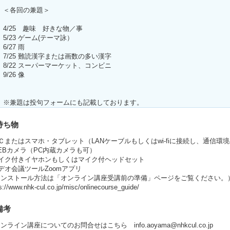
＜各回の兼題＞
4/25 趣味 好きな物／事
5/23 ゲーム(テーマ詠）
6/27 雨
7/25 難読漢字または画数の多い漢字
8/22 スーパーマーケット、コンビニ
9/26 像
※兼題は投句フォームにも記載しております。
持ち物
Ｃまたはスマホ・タブレット（LANケーブルもしくはwi-fiに接続し、通信
EBカメラ（PC内蔵カメラも可）
マイク付きイヤホンもしくはマイク付ヘッドセット
デオ会議ツールZoomアプリ
インストール方法は「オンライン講座受講前の準備」ページをご覧ください。
s://www.nhk-cul.co.jp/misc/onlinecourse_guide/
備考
ンライン講座についてのお問合せはこちら info.aoyama@nhkcul.co.jp