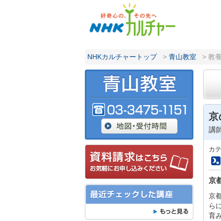
NHKカルチャートップ
>
青山教室
> 教
京
講
カ
京
京
ら
育