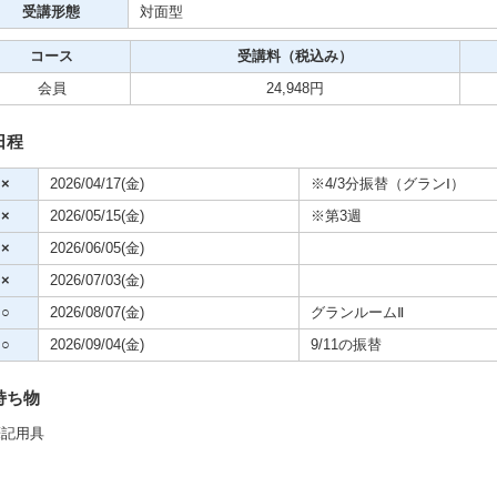
受講形態
対面型
コース
受講料（税込み）
ビデオ
会員
24,948円
クササイズ・スポーツ
舞踊
日程
×
2026/04/17(金)
※4/3分振替（グランⅠ）
メ
×
2026/05/15(金)
※第3週
×
2026/06/05(金)
×
2026/07/03(金)
○
2026/08/07(金)
グランルームⅡ
○
2026/09/04(金)
9/11の振替
持ち物
筆記用具