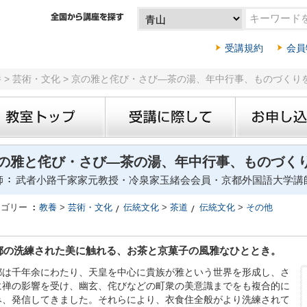
受講規約
会員
養 > 芸術・文化 > 京の雅と侘び・さび―茶の湯、年中行事、ものづくり
の雅と侘び・さび―茶の湯、年中行事、ものづく
師
武者小路千家家元教授・冷泉家玉緒会会員・京都外国語大学講師
テゴリー
教養
>
芸術・文化
伝統文化
>
茶道
伝統文化
>
その他
都の洗練された美に触れる、お茶と京菓子の風雅なひととき。
都は千年余にわたり、天皇を中心に貴族が雅という世界を形成し、さ
に禅の影響を受け、幽玄、侘びなどの町衆の美意識までをも複合的に
み、発信してきました。それらにより、衣食住全般がより洗練されて