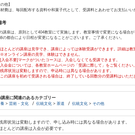
その他】
教材費は、毎回配布する資料や和菓子代として、受講料とあわせてお支払いい
備考
この講座は、原則として404教室にて実施します。教室事情で変更になる場合
講師の都合により日程が変更になることがございます。ご了承ください。
ほとんどの講座は見学でき、講座によっては体験受講ができます。詳細は教
※オンライン講座の見学、体験はできません。
[入会不要]マークがついたコースは、入会しなくても受講できます。
入会金については、各教室ホームページの「受講に際して」をご覧ください
残席状況は変動しますので、申込時には異なる場合があります。
この講座を初めて受講される場合は、終了している回数分の受講料はいただ
の講座に関連のあるカテゴリー
教養
>
芸術・文化
伝統文化
>
茶道
伝統文化
>
その他
残席状況は変動しますので、申し込み時には異なる場合があります。
ほとんどの講座は入会が必要です。