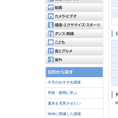
絵画
カメラ・
健康・エ
ダンス・
こども
食とグル
屋外
今月のおすすめ講座
早朝・夜間に学ぶ
週末を充実させたい
・
NHKに関連した講座