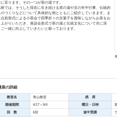
在に至ります。その一つが茶の湯です。
講座では、そうした現在に生き続ける茶の湯や京の年中行事、伝統的
ものづくりなどについて具体的な例とともにご紹介していきます。ま
盆点前形式による小茶会で四季折々の京菓子を賞味しながらお茶をお
し上がりいただき、座談会形式で茶の湯と伝統文化について共に深
期・1日講座
、ご一緒に向上していきたいと願っております。
芸
ケーション
美容・ビジネス
芸
講座の詳細
古典芸能
教室名
青山教室
残 席
開催期間
4/17～9/4
曜日・日時
第
回 数
6回
途中受講
リグラフィー