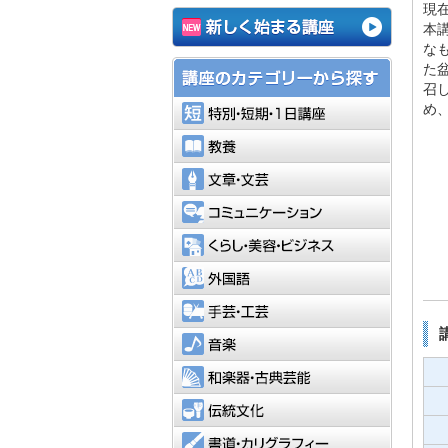
現
本
な
た
召
特別・短
め
教養
文章・文
コミュニ
くらし・
外国語
手芸・工
音楽
和楽器・
伝統文化
書道・カ