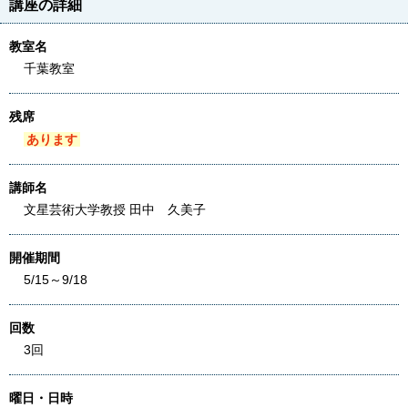
講座の詳細
教室名
千葉教室
残席
あります
講師名
文星芸術大学教授 田中 久美子
開催期間
5/15～9/18
回数
3回
曜日・日時