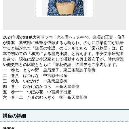
2024年度のNHK大河ドラマ「光る君へ」の中で、道長の正妻・倫子
が発案、紫式部に執筆を依頼するも断られ、のちに赤染衛門が執筆
すると描かれた「道長の物語」のモデルである「栄花物語」は、日
本で初めての「和文による歴史小説」と言えます。平安文学研究者
出身で、現在は歴史小説家として活動する奥山景布子が、時代背景
や他史料との比較とともに「栄花物語」の世界をご案内します。
一 巻七 とりべ野 皇后定子、東三条院詮子崩御
二 巻八 はつはな 中宮彰子出産
三 巻九 いはかげ 一条天皇崩御
四 巻十 ひかげのかづら 三条天皇即位
五 巻十一 つぼみ花 中宮妍子出産
六 巻十二 たまのむらぎく 後一条天皇即位
講座の詳細