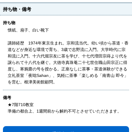
持ち物・備考
持ち物
懐紙、扇子、白い靴下
講師経歴 1974年東京生まれ。宗和流当代。幼い頃から茶道・香
道などが身近な環境で育ち、3歳で志野流に入門。大学時代に宗
和流に入門。十六代堀宗友に茶を学び、十七代増田宗蒔より代を
譲られて十八代を継ぐ。大徳寺真珠菴二十七世住職山田宗正に得
度し、寒鴉齋の号を授かる。正座なしに茶事・茶道体験ができる
立礼茶室「夜咄Sahan」、気軽に茶事「楽しめる「南青山 即今」
を営む。根津美術館顧問。
備考
★7階710教室
準備の都合上、1週間前から解約不可とさせていただきます。