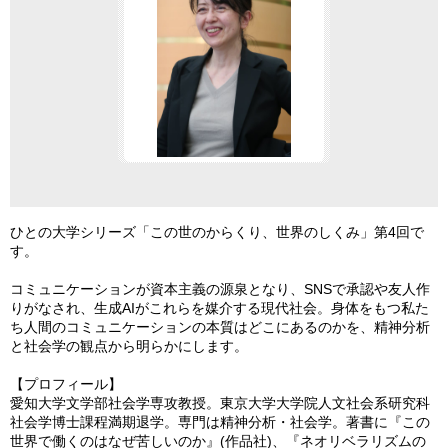
ひとの大学シリーズ「この世のからくり、世界のしくみ」第4回で
す。
コミュニケーションが資本主義の源泉となり、SNSで承認や友人作
りがなされ、生成AIがこれらを媒介する現代社会。身体をもつ私た
ち人間のコミュニケーションの本質はどこにあるのかを、精神分析
と社会学の観点から明らかにします。
【プロフィール】
愛知大学文学部社会学専攻教授。東京大学大学院人文社会系研究科
社会学博士課程満期退学。専門は精神分析・社会学。著書に『この
世界で働くのはなぜ苦しいのか』(作品社)、『ネオリベラリズムの