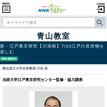
青山教室
新・江戸東京研究【川添裕】7/10江戸の見世物を
楽しむ
横浜国立大学名誉教授 川添 裕
法政大学江戸東京研究センター監修・協力講座