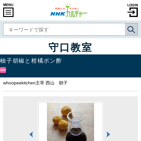
守口教室
柚子胡椒と柑橘ポン酢
whoopeekitchen主宰 西山 朝子