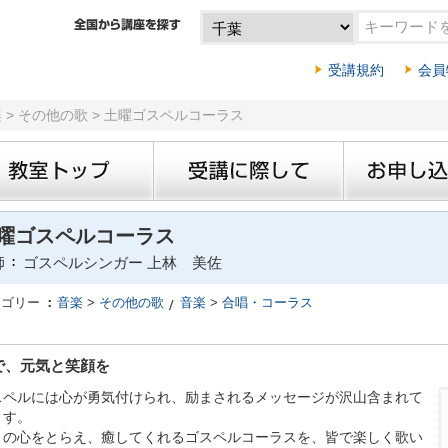
受講規約
会員
楽 > その他の歌 > 土曜ゴスペルコーラス
曜ゴスペルコーラス
師
ゴスペルシンガー 上林 美佐
テゴリー
音楽
>
その他の歌
音楽
>
合唱・コーラス
で、元気と笑顔を
スペルには心が勇気付けられ、励まされるメッセージが沢山含まれて
ます。
々の心をとらえ、癒してくれるゴスペルコーラスを、皆で楽しく歌い