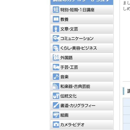
ま
特別・短
し
教養
文章・文
コミュニ
くらし・
外国語
手芸・工
音楽
和楽器・
伝統文化
書道・カ
絵画
カメラ・