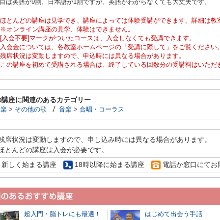
曲目は英語が9割、日本語が1割ですが、英語がわからなくても大丈夫です。
ほとんどの講座は見学でき、講座によっては体験受講ができます。詳細は教
※オンライン講座の見学、体験はできません。
[入会不要]マークがついたコースは、入会しなくても受講できます。
入会金については、各教室ホームページの「受講に際して」をご覧ください
残席状況は変動しますので、申込時には異なる場合があります。
この講座を初めて受講される場合は、終了している回数分の受講料はいただ
の講座に関連のあるカテゴリー
音楽
>
その他の歌
音楽
>
合唱・コーラス
残席状況は変動しますので、申し込み時には異なる場合があります。
ほとんどの講座は入会が必要です。
新しく始まる講座
18時以降に始まる講座
電話か窓口にてお
超入門・脳トレにも最適！
はじめて出会う手話