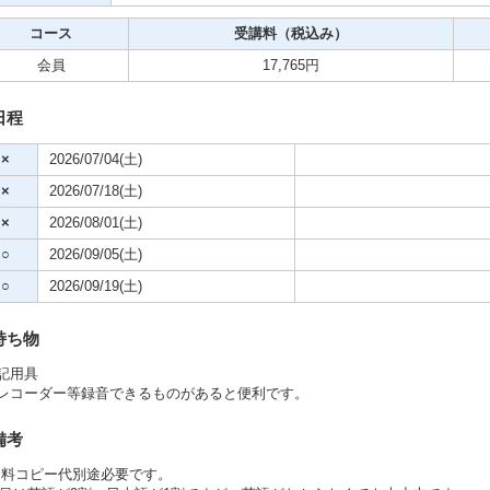
クササイズ・スポーツ
コース
受講料（税込み）
舞踊
会員
17,765円
メ
日程
×
2026/07/04(土)
×
2026/07/18(土)
×
2026/08/01(土)
○
2026/09/05(土)
○
2026/09/19(土)
持ち物
記用具
Cレコーダー等録音できるものがあると便利です。
備考
資料コピー代別途必要です。