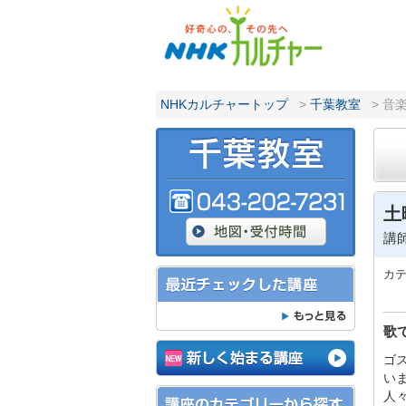
NHKカルチャートップ
>
千葉教室
> 音
土
講
カ
歌
ゴ
い
人