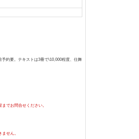
要。テキストは3冊で\10,000程度、仕舞
室までお問合せください。
。
きません。