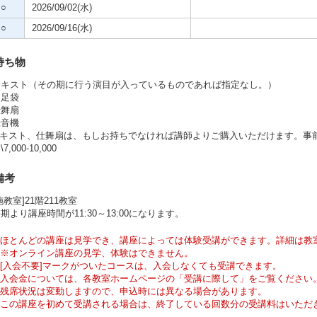
○
2026/09/02(水)
○
2026/09/16(水)
持ち物
テキスト（その期に行う演目が入っているものであれば指定なし。）
白足袋
仕舞扇
録音機
キスト、仕舞扇は、もしお持ちでなければ講師よりご購入いただけます。事前予約
7,000-10,000
備考
施教室]21階211教室
期より講座時間が11:30～13:00になります。
ほとんどの講座は見学でき、講座によっては体験受講ができます。詳細は教
※オンライン講座の見学、体験はできません。
[入会不要]マークがついたコースは、入会しなくても受講できます。
入会金については、各教室ホームページの「受講に際して」をご覧ください
残席状況は変動しますので、申込時には異なる場合があります。
この講座を初めて受講される場合は、終了している回数分の受講料はいただ