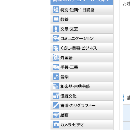
お
特別・短
教養
文章・文
コミュニ
くらし・
外国語
手芸・工
音楽
和楽器・
伝統文化
書道・カ
絵画
カメラ・