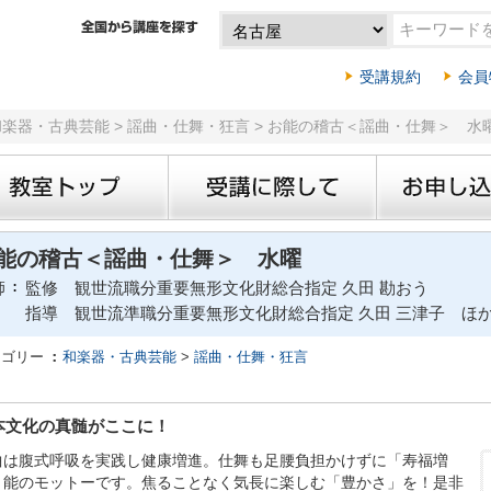
受講規約
会員
 和楽器・古典芸能 > 謡曲・仕舞・狂言 > お能の稽古＜謡曲・仕舞＞ 水
能の稽古＜謡曲・仕舞＞ 水曜
師
監修 観世流職分重要無形文化財総合指定 久田 勘おう
指導 観世流準職分重要無形文化財総合指定 久田 三津子 ほ
テゴリー
和楽器・古典芸能
>
謡曲・仕舞・狂言
本文化の真髄がここに！
曲は腹式呼吸を実践し健康増進。仕舞も足腰負担かけずに「寿福増
」能のモットーです。焦ることなく気長に楽しむ「豊かさ」を！是非