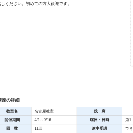
越しください。初めての方大歓迎です。
期・1日講座
芸
ケーション
美容・ビジネス
芸
古典芸能
講座の詳細
リグラフィー
教室名
名古屋教室
残 席
開催期間
4/1～9/16
曜日・日時
第1・
ビデオ
回 数
11回
途中受講
でき