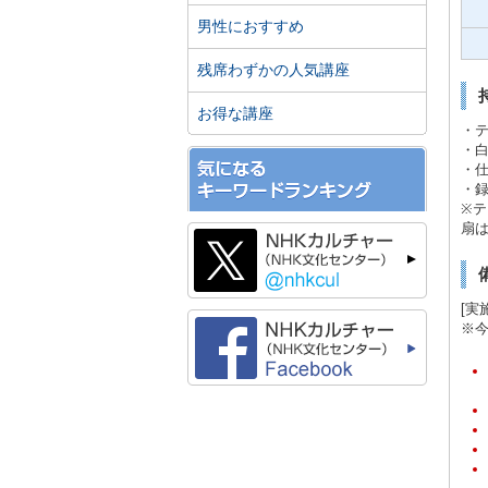
男性におすすめ
残席わずかの人気講座
お得な講座
・
・
・
・
※テ
扇は\
[実
※今