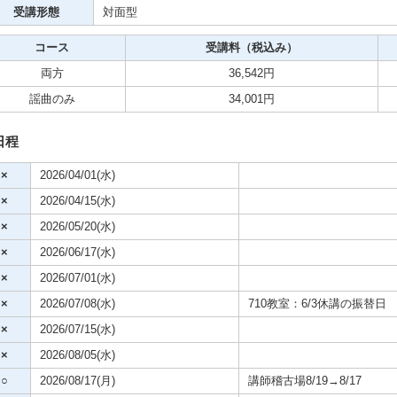
クササイズ・スポーツ
受講形態
対面型
舞踊
コース
受講料（税込み）
両方
36,542円
メ
謡曲のみ
34,001円
日程
×
2026/04/01(水)
×
2026/04/15(水)
×
2026/05/20(水)
×
2026/06/17(水)
×
2026/07/01(水)
×
2026/07/08(水)
710教室：6/3休講の振替日
×
2026/07/15(水)
×
2026/08/05(水)
○
2026/08/17(月)
講師稽古場8/19→8/17