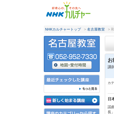
NHKカルチャートップ
>
名古屋教室
>
お
講
カ
日
謡
長