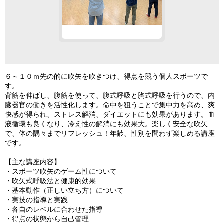
６～１０ｍ先の的に吹矢を吹きつけ、得点を競う個人スポーツで
す。
背筋を伸ばし、腹筋を使って、腹式呼吸と胸式呼吸を行うので、内
臓器官の働きを活性化します。命中を狙うことで集中力を高め、爽
快感が得られ、ストレス解消、ダイエットにも効果があります。血
液循環も良くなり、冷え性の解消にも効果大。楽しく安全な吹矢
で、体の隅々までリフレッシュ！年齢、性別を問わず楽しめる講座
です。
【主な講座内容】
・スポーツ吹矢のゲーム性について
・吹矢式呼吸法と健康的効果
・基本動作（正しい立ち方）について
・実技の指導と実践
・各自のレベルに合わせた指導
・得点の状態から自己管理