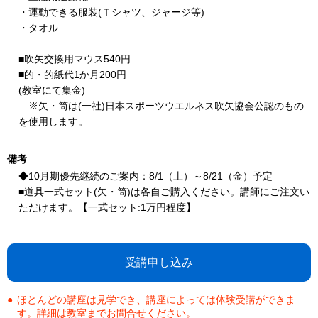
・運動できる服装(Ｔシャツ、ジャージ等)
・タオル
■吹矢交換用マウス540円
■的・的紙代1か月200円
(教室にて集金)
※矢・筒は(一社)日本スポーツウエルネス吹矢協会公認のもの
を使用します。
備考
◆10月期優先継続のご案内：8/1（土）～8/21（金）予定
■道具一式セット(矢・筒)は各自ご購入ください。講師にご注文い
ただけます。【一式セット:1万円程度】
受講申し込み
ほとんどの講座は見学でき、講座によっては体験受講ができま
す。詳細は教室までお問合せください。