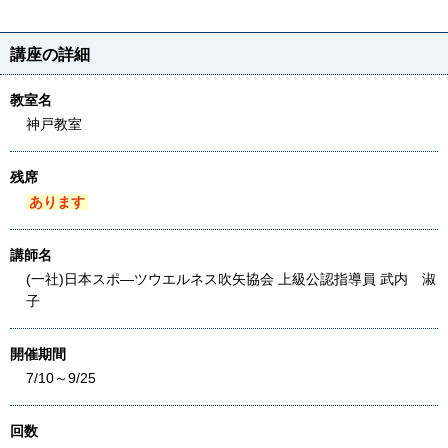
講座の詳細
教室名
神戸教室
残席
あります
講師名
(一社)日本スポ―ツウエルネス吹矢協会 上級公認指導員 武内 淑
子
開催期間
7/10～9/25
回数