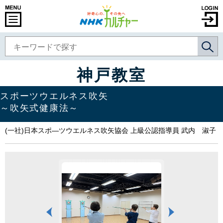
神戸教室
スポーツウエルネス吹矢
～吹矢式健康法～
(一社)日本スポ―ツウエルネス吹矢協会 上級公認指導員 武内 淑子