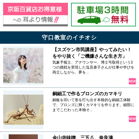
守口教室のイチオシ
【スズケン市民講座】やってみたい！
をやり抜く「ご機嫌さんな生き方」
気象予報士、アナウンサー、博士号取得という3
つの挑戦を実現した塩見泰子さんが仕事や学びを
両立しながら、夢を...
銅細工で作るブロンズのカマキリ
銅板を叩いて形を打ち出す本格的な銅細工体験
で、ブロンズに輝くカマキリを作ります。細部に
までこだわった本物そ...
金山寺味噌、三五八、奈良漬、