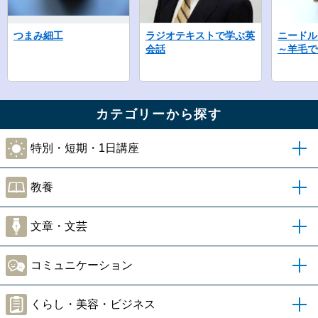
つまみ細工
ラジオテキストで学ぶ英
ニードル
会話
～羊毛で
カテゴリーから探す
特別・短期・1日講座
教養
文章・文芸
コミュニケーション
くらし・美容・ビジネス