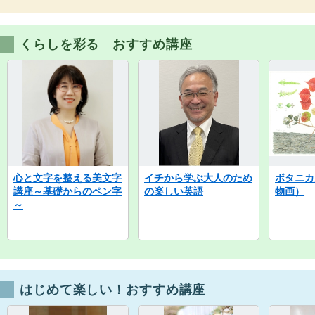
くらしを彩る おすすめ講座
心と文字を整える美文字
イチから学ぶ大人のため
ボタニカ
講座～基礎からのペン字
の楽しい英語
物画）
～
はじめて楽しい！おすすめ講座