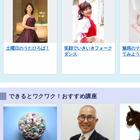
土曜日のうたひろば！
笑顔でいきいきフォーク
魅惑のマ
ダンス
てみよう
できるとワクワク！おすすめ講座