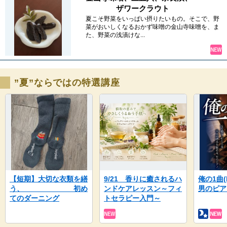
ザワークラウト
夏こそ野菜をいっぱい摂りたいもの。そこで、野
菜がおいしくなるおかず味噌の金山寺味噌を、ま
た、野菜の浅漬けな...
”夏”ならではの特選講座
【短期】大切な衣類を繕
9/21 香りに癒されるハ
俺の1曲
う、 初め
ンドケアレッスン～フィ
男のピ
てのダーニング
トセラピー入門～