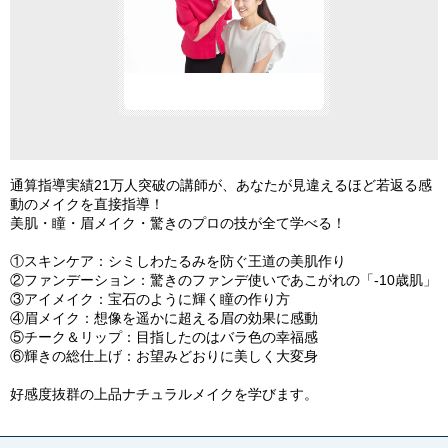
通算指導実績21万人突破の講師が、あなたが見違えるほど若返る感
動のメイクを直接指導！
美肌・瞳・眉メイク・驚きのプロの技が全て学べる！
①スキンケア：シミしわたるみを防ぐ王道の美肌作り
②ファンデーション：驚きのファンデ使いであこがれの「-10歳肌」
③アイメイク：宝石のように輝く瞳の作り方
④眉メイク：想像を遥かに超える眉の効果に感動
⑤チーク＆リップ：目指したのはバラ色の幸福感
⑥輝きの総仕上げ：お望みどおりに美しく大変身
好感度抜群の上品ナチュラルメイクを学びます。