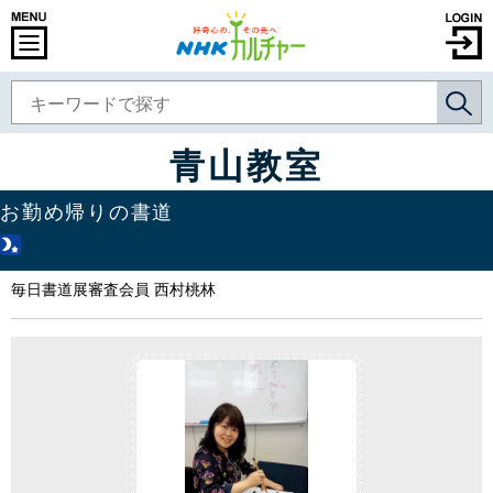
青山教室
お勤め帰りの書道
毎日書道展審査会員 西村桃林