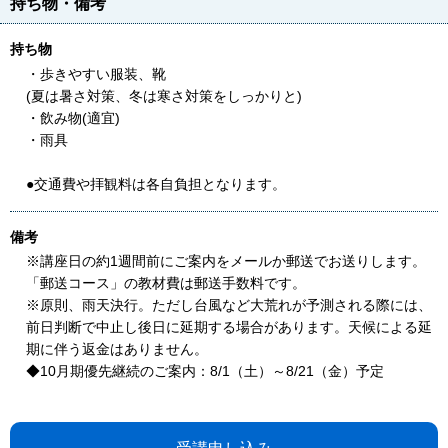
持ち物・備考
持ち物
・歩きやすい服装、靴
(夏は暑さ対策、冬は寒さ対策をしっかりと)
・飲み物(適宜)
・雨具
●交通費や拝観料は各自負担となります。
備考
※講座日の約1週間前にご案内をメールか郵送でお送りします。
「郵送コース」の教材費は郵送手数料です。
※原則、雨天決行。ただし台風など大荒れが予測される際には、
前日判断で中止し後日に延期する場合があります。天候による延
期に伴う返金はありません。
◆10月期優先継続のご案内：8/1（土）～8/21（金）予定