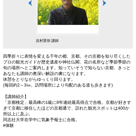
若
吉村晋弥 講師
長岡天満宮
四季折々に表情を変える千年の都、京都。その京都を知り尽くした
プロの観光ガイドが歴史遺産や神社仏閣、花の名所など季節季節の
旬の場所へとご案内します。知っていそうで知らない京都、きっと
あなたも講師の奥深い解説の虜になります。
休憩をとりながらゆっくり回ります。
(毎回約2～3㎞。訪問場所により勾配のある道も歩きます)
【講師紹介】
「京都検定」最高峰の1級に8年連続最高得点で合格。京都が好きす
ぎて京都に移住したほどの京都通で、訪れた観光スポットは400か
所以上に及ぶ。
同志社大学在学中に気象予報士に合格。
#体験