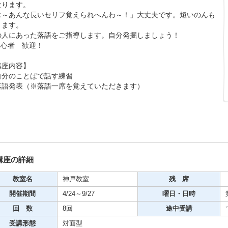
なります。
期・1日講座
エ～あんな長いセリフ覚えられへんわ～！」大丈夫です。短いのんも
ります。
の人にあった落語をご指導します。自分発掘しましょう！
初心者 歓迎！
芸
ケーション
講座内容】
自分のことばで話す練習
美容・ビジネス
落語発表（※落語一席を覚えていただきます）
芸
古典芸能
講座の詳細
教室名
神戸教室
残 席
リグラフィー
開催期間
4/24～9/27
曜日・日時
回 数
8回
途中受講
ビデオ
受講形態
対面型