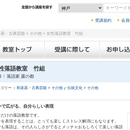
受講規約
会員
楽器・古典芸能 > その他 > 女性落語教室 竹組
性落語教室 竹組
師
落語家 露の都
テゴリー
和楽器・古典芸能
>
その他
伝統文化
>
その他
いで広がる、自分らしい表現
性だけの落語教室です。
分を表現することは、とっても楽しくストレス解消にもなります。
でも落語は、その人らしさがでるとメッチャおもしろくて楽しい落語