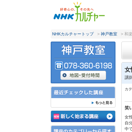
NHKカルチャートップ
>
神戸教室
> 和
女
講
カ
笑
女
自
中