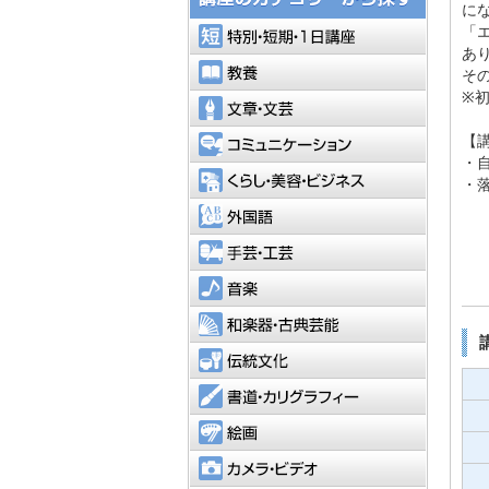
に
特別・短
「
あ
教養
そ
※
文章・文
コミュニ
【
・
くらし・
・
外国語
手芸・工
音楽
和楽器・
伝統文化
書道・カ
絵画
カメラ・