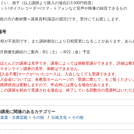
ぐい、扇子（以上講師より購入の場合計3,500円程度）
ット/ボイスレコーダー/スマ－トフォンなど音声や映像の録音できるもの
規の方の教材費＝講座資料(落語の題目)です。受付にてお渡しします。
備考
日程が不規則です。また講師都合により日程変更になることがあります。あら
0月期優先継続のご案内：8/1（土）～8/21（金）予定
ほとんどの講座は見学でき、講座によっては体験受講ができます。詳細は教
※オンライン講座の見学、体験はできません。
[入会不要]マークがついたコースは、入会しなくても受講できます。
入会金については、各教室ホームページの「受講に際して」をご覧ください
残席状況は変動しますので、申込時には異なる場合があります。
この講座を初めて受講される場合は、終了している回数分の受講料はいただ
の講座に関連のあるカテゴリー
和楽器・古典芸能
>
その他
伝統文化
>
その他