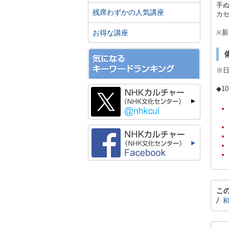
手ぬ
残席わずかの人気講座
カセ
お得な講座
※新
※
◆1
こ