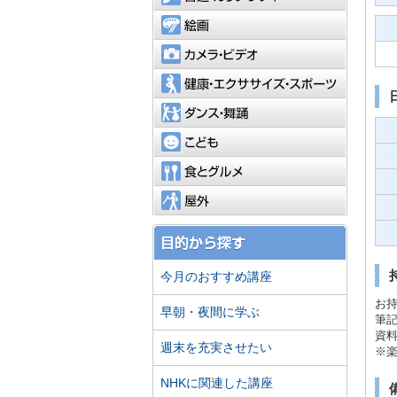
絵画
カメラ・
健康・エ
ダンス・
こども
食とグル
屋外
今月のおすすめ講座
お
早朝・夜間に学ぶ
筆
資料
週末を充実させたい
※
NHKに関連した講座