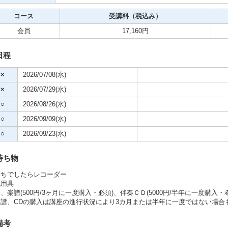
コース
受講料（税込み）
ビデオ
会員
17,160円
クササイズ・スポーツ
日程
舞踊
×
2026/07/08(水)
×
2026/07/29(水)
メ
○
2026/08/26(水)
○
2026/09/09(水)
○
2026/09/23(水)
持ち物
持ちでしたらレコーダー
記用具
、楽譜(500円/3ヶ月に一度購入・必須)、伴奏ＣＤ(5000円/半年に一度購入
楽譜、CDの購入は講座の進行状況により3カ月または半年に一度ではない場合
備考