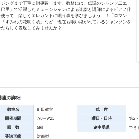
ージングまで丁重に指導致します。教材には、伝説のシャンソ二エ
銀巴里」で活躍したミュージシャンによる楽譜と講師によるピアノ伴
を使って、楽しくエレガントに唄う事を学びましょう！！「ロマン
」「すみれの花咲く頃」など、現在も唄い継がれているシャンソンを
なたらしく表現してみませんか？
期・1日講座
芸
ケーション
美容・ビジネス
芸
講座の詳細
教室名
町田教室
残 席
古典芸能
開催期間
7/8～9/23
曜日・日時
第2・
回 数
5回
途中受講
でき
リグラフィー
受講形態
対面型