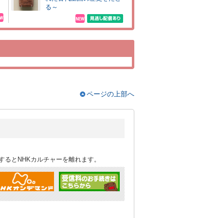
る～
ページの上部へ
するとNHKカルチャーを離れます。