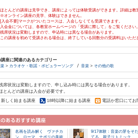
ほとんどの講座は見学でき、講座によっては体験受講ができます。詳細は教
※オンライン講座の見学、体験はできません。
[入会不要]マークがついたコースは、入会しなくても受講できます。
入会金については、各教室ホームページの「受講に際して」をご覧ください
残席状況は変動しますので、申込時には異なる場合があります。
この講座を初めて受講される場合は、終了している回数分の受講料はいただ
の講座に関連のあるカテゴリー
音楽
>
カラオケ・歌謡・ポピュラーソング
音楽
>
その他の歌
残席状況は変動しますので、申し込み時には異なる場合があります。
ほとんどの講座は入会が必要です。
新しく始まる講座
18時以降に始まる講座
電話か窓口にてお
名画を読み解く ヴァチカ
9/17体験：音楽の芽をそ
ン、ローマ、ナポリの美術
てる 親子リトミック