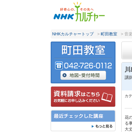
NHKカルチャートップ
>
町田教室
> 音
川
講
カ
花
る
大