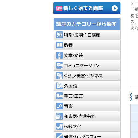
テ
「
奏
ス
あ
特別・短
教養
文章・文
コミュニ
くらし・
外国語
手芸・工
音楽
和楽器・
伝統文化
書道・カ