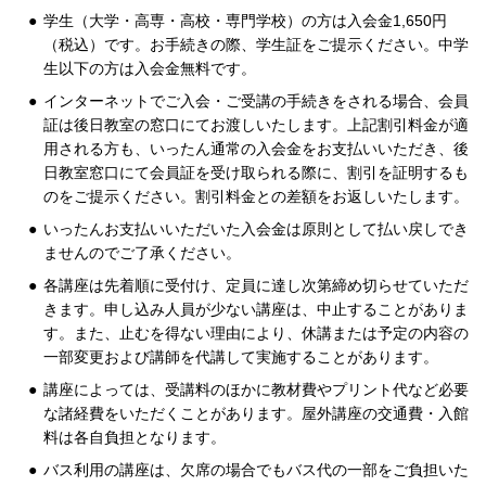
学生（大学・高専・高校・専門学校）の方は入会金1,650円
（税込）です。お手続きの際、学生証をご提示ください。中学
生以下の方は入会金無料です。
インターネットでご入会・ご受講の手続きをされる場合、会員
証は後日教室の窓口にてお渡しいたします。上記割引料金が適
用される方も、いったん通常の入会金をお支払いいただき、後
日教室窓口にて会員証を受け取られる際に、割引を証明するも
のをご提示ください。割引料金との差額をお返しいたします。
いったんお支払いいただいた入会金は原則として払い戻しでき
ませんのでご了承ください。
各講座は先着順に受付け、定員に達し次第締め切らせていただ
きます。申し込み人員が少ない講座は、中止することがありま
す。また、止むを得ない理由により、休講または予定の内容の
一部変更および講師を代講して実施することがあります。
講座によっては、受講料のほかに教材費やプリント代など必要
な諸経費をいただくことがあります。屋外講座の交通費・入館
料は各自負担となります。
バス利用の講座は、欠席の場合でもバス代の一部をご負担いた