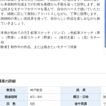
から本画制作完成までの行程を基礎から手順を追って説明します。経
期・1日講座
者は好きなモチーフやテーマを選んで、自分のペースで描いていただ
ます。経験に応じて個別にアドバイスしながら、丁寧に指導します。
本画独特の美しい岩絵具を使って、自分らしい作品を楽しみながら創
芸
していきましょう。
ケーション
日本画が初めての方】鉛筆スケッチ（リンゴ）→色鉛筆スケッチ（果
）→（野菜）→水彩スケッチ（野菜）→（枝付き葉）→（花）モチー
美容・ビジネス
各自
経験者】制作中の作品、または描きたいモチーフ持参
芸
古典芸能
講座の詳細
リグラフィー
教室名
神戸教室
残 席
開催期間
4/3～9/4
曜日・日時
第
ビデオ
回 数
6回
途中受講
で