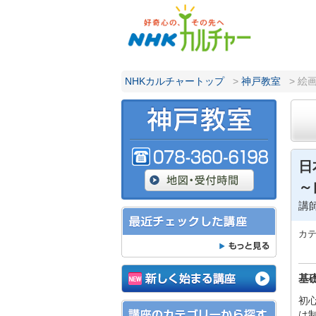
NHKカルチャートップ
>
神戸教室
> 絵
日
～
講
カ
基
初
は