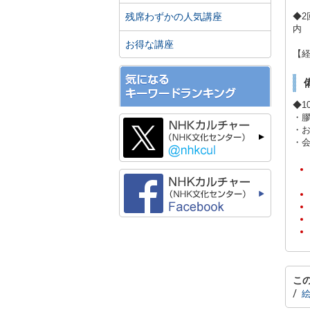
残席わずかの人気講座
◆2
内
お得な講座
【
◆1
・
・
・
こ