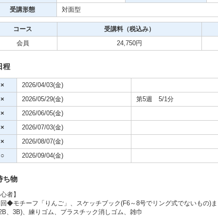
クササイズ・スポーツ
受講形態
対面型
舞踊
コース
受講料（税込み）
会員
24,750円
メ
日程
×
2026/04/03(金)
×
2026/05/29(金)
第5週 5/1分
×
2026/06/05(金)
×
2026/07/03(金)
×
2026/08/07(金)
○
2026/09/04(金)
持ち物
初心者】
回◆モチーフ「りんご」、スケッチブック(F6～8号でリング式でないもの)また
2B、3B)、練りゴム、プラスチック消しゴム、雑巾