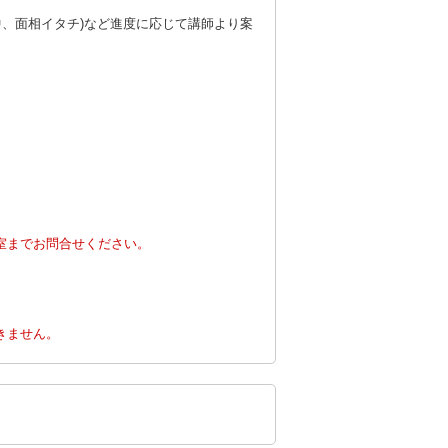
中、面相イタチ)など進度に応じて講師より案
室までお問合せください。
。
きません。