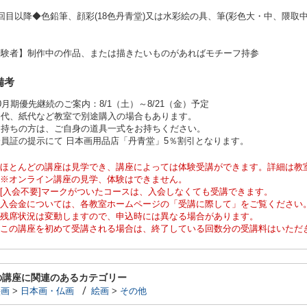
回目以降◆色鉛筆、顔彩(18色丹青堂)又は水彩絵の具、筆(彩色大・中、隈取
経験者】制作中の作品、または描きたいものがあればモチーフ持参
備考
0月期優先継続のご案内：8/1（土）～8/21（金）予定
膠代、紙代など教室で別途購入の場合もあります。
お持ちの方は、ご自身の道具一式をお持ちください。
会員証の提示にて 日本画用品店「丹青堂」5％割引となります。
ほとんどの講座は見学でき、講座によっては体験受講ができます。詳細は教
※オンライン講座の見学、体験はできません。
[入会不要]マークがついたコースは、入会しなくても受講できます。
入会金については、各教室ホームページの「受講に際して」をご覧ください
残席状況は変動しますので、申込時には異なる場合があります。
この講座を初めて受講される場合は、終了している回数分の受講料はいただ
の講座に関連のあるカテゴリー
絵画
>
日本画・仏画
絵画
>
その他