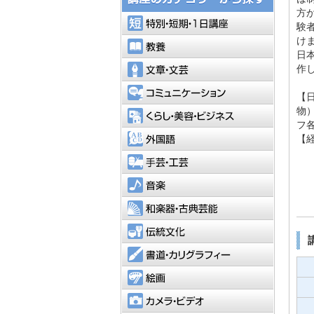
方
特別・短
験
け
教養
日
文章・文
作
コミュニ
【
物
くらし・
フ
外国語
【
手芸・工
音楽
和楽器・
伝統文化
書道・カ
絵画
カメラ・