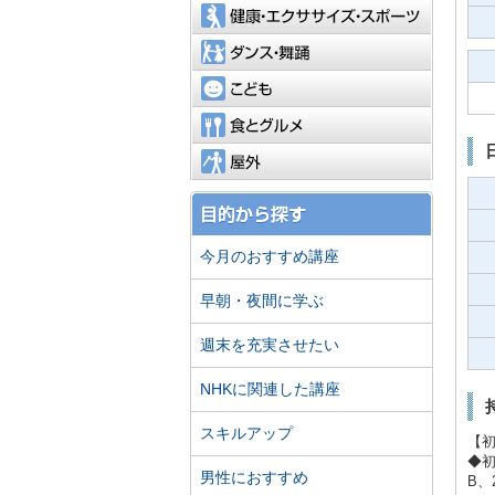
健康・エ
ダンス・
こども
食とグル
屋外
今月のおすすめ講座
早朝・夜間に学ぶ
週末を充実させたい
NHKに関連した講座
スキルアップ
【
◆初
男性におすすめ
B、