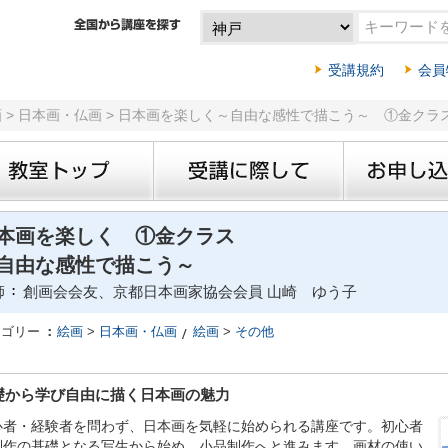
受講規約
会員
画 > 日本画・仏画 > 日本画を楽しく～自由な感性で描こう～ ①金クラ
本画を楽しく ①金クラス
自由な感性で描こう～
師
創画会会友、京都日本画家協会会員 山崎 ゆう子
テゴリー
絵画
>
日本画・仏画
絵画
>
その他
礎から学び自由に描く日本画の魅力
心者・経験者を問わず、日本画を気軽に始められる講座です。初心者
制作の基礎となる写生から始め、小品制作へと進みます。画材の使い