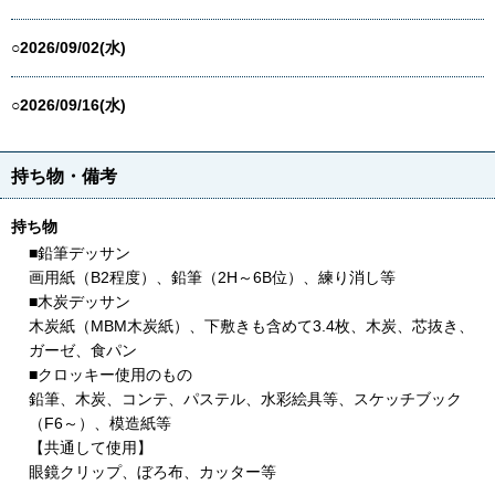
○2026/09/02(水)
○2026/09/16(水)
持ち物・備考
持ち物
■鉛筆デッサン
画用紙（B2程度）、鉛筆（2H～6B位）、練り消し等
■木炭デッサン
木炭紙（MBM木炭紙）、下敷きも含めて3.4枚、木炭、芯抜き、
ガーゼ、食パン
■クロッキー使用のもの
鉛筆、木炭、コンテ、パステル、水彩絵具等、スケッチブック
（F6～）、模造紙等
【共通して使用】
眼鏡クリップ、ぼろ布、カッター等