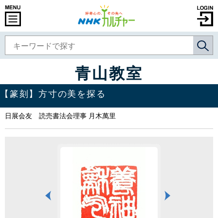
青山教室
【篆刻】方寸の美を探る
日展会友 読売書法会理事 月木萬里