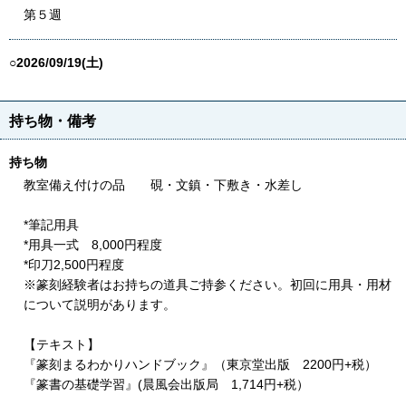
第５週
○2026/09/19(土)
持ち物・備考
持ち物
教室備え付けの品 硯・文鎮・下敷き・水差し
*筆記用具
*用具一式 8,000円程度
*印刀2,500円程度
※篆刻経験者はお持ちの道具ご持参ください。初回に用具・用材
について説明があります。
【テキスト】
『篆刻まるわかりハンドブック』（東京堂出版 2200円+税）
『篆書の基礎学習』(晨風会出版局 1,714円+税）