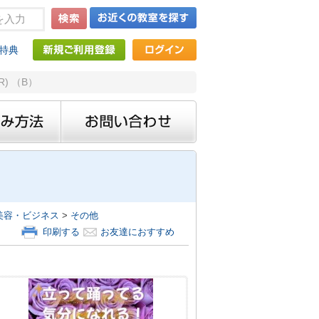
特典
) （B）
美容・ビジネス
>
その他
印刷する
お友達におすすめ