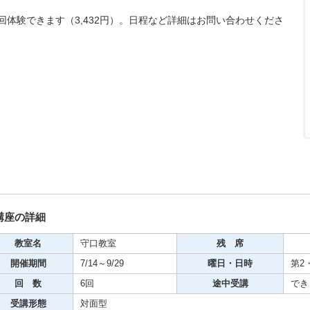
期・1日講座
1回体験できます（3,432円）。日程など詳細はお問い合わせくださ
。
芸
ケーション
美容・ビジネス
芸
古典芸能
講座の詳細
教室名
守口教室
残 席
リグラフィー
開催期間
7/14～9/29
曜日・日時
第2・
回 数
6回
途中受講
でき
ビデオ
受講形態
対面型