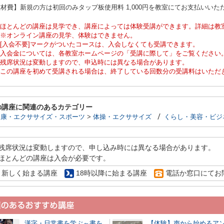
材費】新規の方は初回のみタップ板使用料 1,000円を教室にてお支払いいた
ほとんどの講座は見学でき、講座によっては体験受講ができます。詳細は教
※オンライン講座の見学、体験はできません。
[入会不要]マークがついたコースは、入会しなくても受講できます。
入会金については、各教室ホームページの「受講に際して」をご覧ください
残席状況は変動しますので、申込時には異なる場合があります。
この講座を初めて受講される場合は、終了している回数分の受講料はいただ
の講座に関連のあるカテゴリー
健康・エクササイズ・スポーツ
>
体操・エクササイズ
くらし・美容・ビジ
残席状況は変動しますので、申し込み時には異なる場合があります。
ほとんどの講座は入会が必要です。
新しく始まる講座
18時以降に始まる講座
電話か窓口にてお
漢字・日常書を学ぶ～書を
【体験】声から始めるア