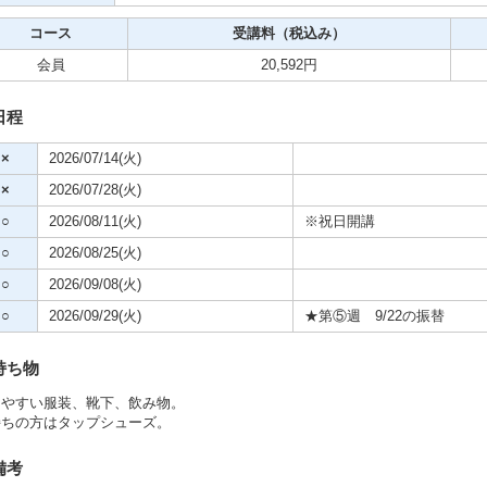
クササイズ・スポーツ
コース
受講料（税込み）
舞踊
会員
20,592円
メ
日程
×
2026/07/14(火)
×
2026/07/28(火)
○
2026/08/11(火)
※祝日開講
○
2026/08/25(火)
○
2026/09/08(火)
○
2026/09/29(火)
★第⑤週 9/22の振替
持ち物
きやすい服装、靴下、飲み物。
持ちの方はタップシューズ。
備考