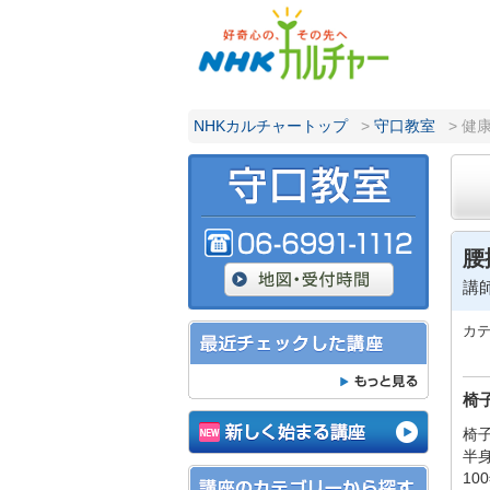
NHKカルチャートップ
>
守口教室
> 健
腰
講
カ
椅
椅
半
1