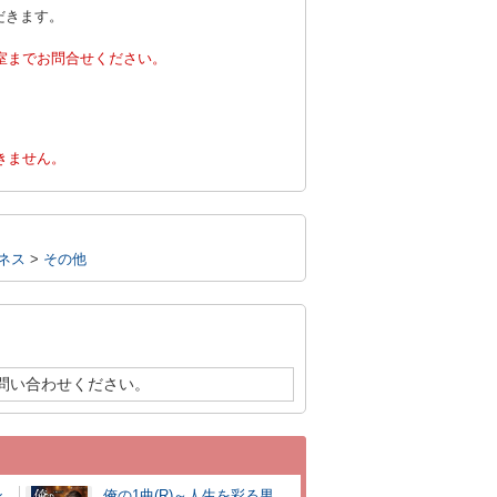
だきます。
室までお問合せください。
。
きません。
ネス
>
その他
問い合わせください。
ン
俺の1曲(R)～人生を彩る男