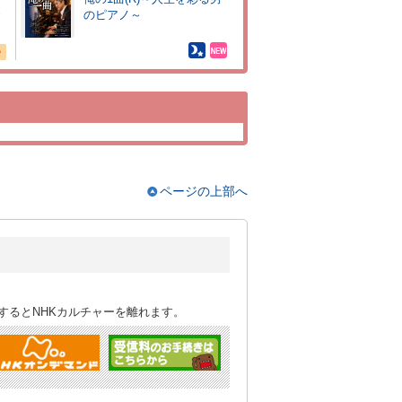
き
のピアノ～
ページの上部へ
するとNHKカルチャーを離れます。