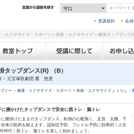
受講規約
会員
康・エクササイズ・スポーツ > 体操・エクササイズ > 腰掛タップダンス(R
掛タップダンス(R) （B）
師
元宝塚歌劇団 鷹 悠貴
テゴリー
健康・エクササイズ・スポーツ
>
体操・エクササイズ
くらし・
子に腰かけたタップダンスで安全に筋トレ・脳トレ
子に腰掛けたままのタップダンス。転倒の心配無く、足首、太腿、下
身全体の筋肉を鍛えます。認知症予防、フレイル予防に効果的！人生
00年時代！筋トレ、脳トレを楽しく始めましょう。