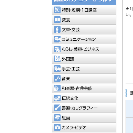
特別・短
★
い
教養
文章・文
コミュニ
くらし・
外国語
手芸・工
音楽
和楽器・
伝統文化
書道・カ
絵画
カメラ・