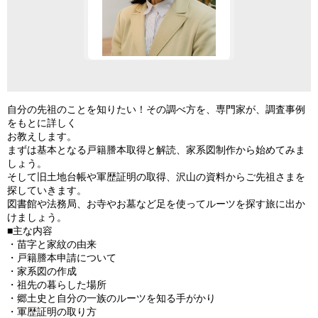
自分の先祖のことを知りたい！その調べ方を、専門家が、調査事例
をもとに詳しく
お教えします。
まずは基本となる戸籍謄本取得と解読、家系図制作から始めてみま
しょう。
そして旧土地台帳や軍歴証明の取得、沢山の資料からご先祖さまを
探していきます。
図書館や法務局、お寺やお墓など足を使ってルーツを探す旅に出か
けましょう。
■主な内容
・苗字と家紋の由来
・戸籍謄本申請について
・家系図の作成
・祖先の暮らした場所
・郷土史と自分の一族のルーツを知る手がかり
・軍歴証明の取り方