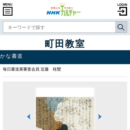
町田教室
かな書道
毎日書道展審査会員 近藤 桂鸞