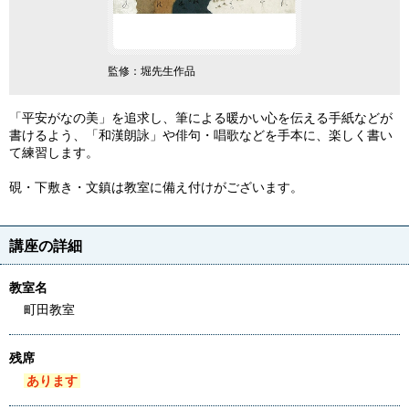
作品
監修：堀先生作品
監修：堀先生作品
「平安がなの美」を追求し、筆による暖かい心を伝える手紙などが
書けるよう、「和漢朗詠」や俳句・唱歌などを手本に、楽しく書い
て練習します。
硯・下敷き・文鎮は教室に備え付けがございます。
講座の詳細
教室名
町田教室
残席
あります