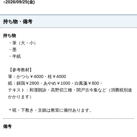
○2026/09/25(金)
持ち物・備考
持ち物
・筆（大・小）
・墨
・半紙
【参考教材】
筆：かつら￥4000・桂￥4000
紙：錦鶏￥2800・あやめ￥1000・白鳳箋￥800・
テキスト：和漢朗詠・高野切三種・関戸古今集など（消費税別途
かかります）
＊硯・下敷き・文鎮は教室に備付あります。
備考