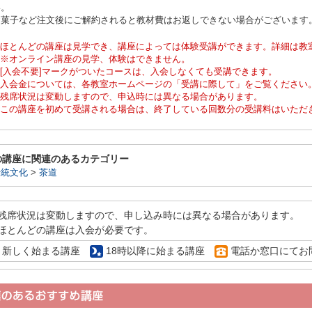
い。
お菓子など注文後にご解約されると教材費はお返しできない場合がございます
ほとんどの講座は見学でき、講座によっては体験受講ができます。詳細は教
※オンライン講座の見学、体験はできません。
[入会不要]マークがついたコースは、入会しなくても受講できます。
入会金については、各教室ホームページの「受講に際して」をご覧ください
残席状況は変動しますので、申込時には異なる場合があります。
この講座を初めて受講される場合は、終了している回数分の受講料はいただ
の講座に関連のあるカテゴリー
伝統文化
>
茶道
残席状況は変動しますので、申し込み時には異なる場合があります。
ほとんどの講座は入会が必要です。
新しく始まる講座
18時以降に始まる講座
電話か窓口にてお