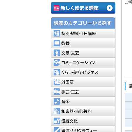
ご
特別・短
教養
文章・文
コミュニ
くらし・
外国語
手芸・工
音楽
和楽器・
伝統文化
書道・カ