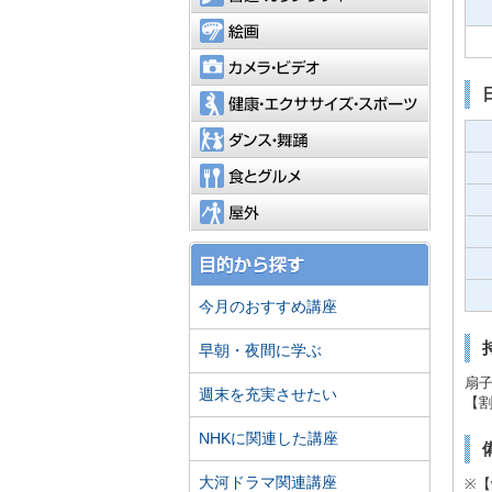
絵画
カメラ・
健康・エ
ダンス・
食とグル
屋外
今月のおすすめ講座
早朝・夜間に学ぶ
扇
週末を充実させたい
【割
NHKに関連した講座
大河ドラマ関連講座
※