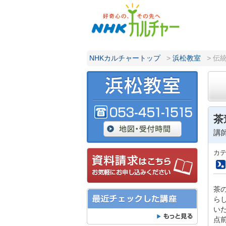
NHKカルチャートップ
>
浜松教室
> 伝
茶
講
カ
茶
ら
い
点