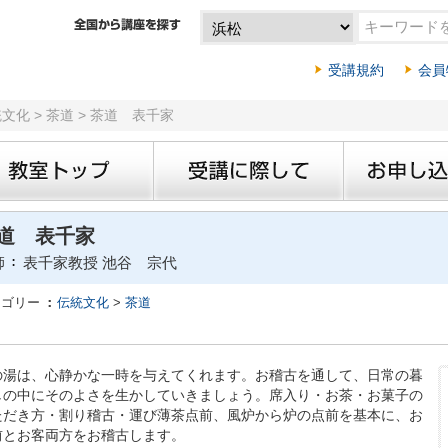
受講規約
会員
統文化 > 茶道 > 茶道 表千家
道 表千家
師
表千家教授 池谷 宗代
テゴリー
伝統文化
>
茶道
の湯は、心静かな一時を与えてくれます。お稽古を通して、日常の暮
しの中にそのよさを生かしていきましょう。席入り・お茶・お菓子の
ただき方・割り稽古・運び薄茶点前、風炉から炉の点前を基本に、お
前とお客両方をお稽古します。