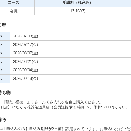
コース
受講料（税込み）
会員
17,160円
ビデオ
日程
クササイズ・スポーツ
舞踊
×
2026/07/03(金)
メ
×
2026/07/17(金)
×
2026/08/07(金)
○
2026/08/21(金)
○
2026/09/04(金)
○
2026/09/18(金)
持ち物
子、懐紙、楊枝、ふくさ、ふくさ入れを各自ご購入ください。
引店】いたくら花器茶道具店（会員証提示で1割引き、予算5,800円くらい）
備考
【web申込みの方】申込み期限が3日前に設定されています。お申込いただい