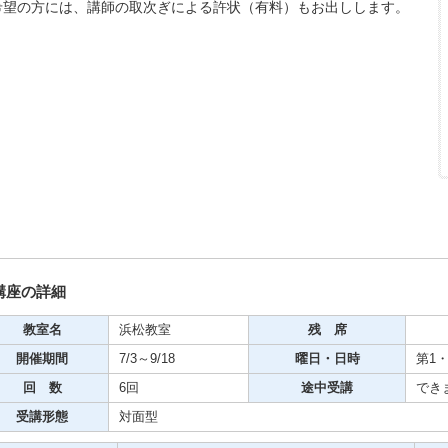
希望の方には、講師の取次ぎによる許状（有料）もお出しします。
期・1日講座
芸
ケーション
美容・ビジネス
講座の詳細
芸
教室名
浜松教室
残 席
開催期間
7/3～9/18
曜日・日時
第1・
古典芸能
回 数
6回
途中受講
でき
受講形態
対面型
リグラフィー