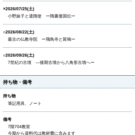
×2026/07/25(土)
小野妹子と遣隋使 ー隋書倭国伝ー
○2026/08/22(土)
最古の仏教寺院 ー飛鳥寺と斑鳩ー
○2026/09/26(土)
7世紀の古墳 ―後期古墳から八角形古墳へー
持ち物・備考
持ち物
筆記用具、ノート
備考
7階704教室
今期から資料代は教材費に含みます