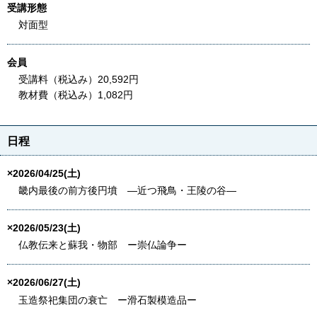
受講形態
対面型
会員
受講料（税込み）20,592円
教材費（税込み）1,082円
日程
×2026/04/25(土)
畿内最後の前方後円墳 ―近つ飛鳥・王陵の谷―
×2026/05/23(土)
仏教伝来と蘇我・物部 ー崇仏論争ー
×2026/06/27(土)
玉造祭祀集団の衰亡 ー滑石製模造品ー