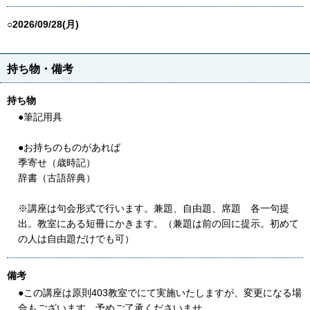
○2026/09/28(月)
持ち物・備考
持ち物
●筆記用具
●お持ちのものがあれば
季寄せ（歳時記）
辞書（古語辞典）
※講座は句会形式で行います。兼題、自由題、席題 各一句提
出。教室にある短冊にかきます。（兼題は前の回に提示。初めて
の人は自由題だけでも可）
備考
●この講座は原則403教室でにて実施いたしますが、変更になる場
合もございます。予めご了承くださいませ。