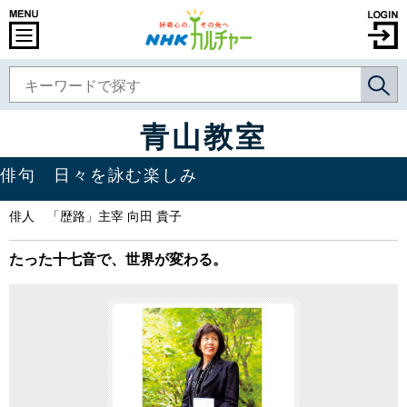
青山教室
俳句 日々を詠む楽しみ
俳人 「歴路」主宰 向田 貴子
たった十七音で、世界が変わる。