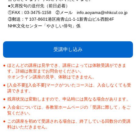
●欠席投句の送付先（前日必着）
①FAX：03-3475-1158 ②メール info.aoyama@nhkcul.co.jp
③郵送：〒107-8601港区南青山1-1-1新青山ビル西館4F
NHK文化センター「やさしい俳句」係
受講申し込み
ほとんどの講座は見学でき、講座によっては体験受講ができま
す。詳細は教室までお問合せください。
※オンライン講座の見学、体験はできません。
[入会不要][入会不要]マークがついたコースは、入会しなくても受
講できます。
残席状況は変動しますので、申込時には異なる場合があります。
入会金については、各教室ホームページの「受講に際して」をご
覧ください。
この講座を初めて受講される場合は、終了している回数分の受講
料はいただきません。