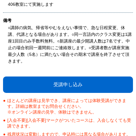
406教室にて実施します
備考
○講師の病気、帰省等やむをえない事情で、急な日程変更、休
講、代講となる場合があります。○同一言語内のクラス変更は1講
座1回目のみ手数料無料。○新講座の最少開講人数は7名です。中
止の場合初回一週間前にご連絡致します。○受講者数が講座実施
最少人数（5名）に満たない場合その期末で講座を終了させて頂
きます。
受講申し込み
ほとんどの講座は見学でき、講座によっては体験受講ができま
す。詳細は教室までお問合せください。
※オンライン講座の見学、体験はできません。
[入会不要][入会不要]マークがついたコースは、入会しなくても受
講できます。
残席状況は変動しますので、申込時には異なる場合があります。