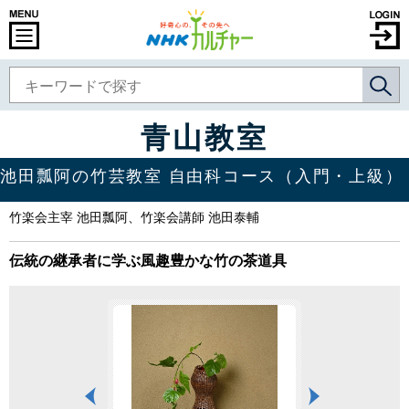
青山教室
池田瓢阿の竹芸教室 自由科コース（入門・上級）
竹楽会主宰 池田瓢阿、竹楽会講師 池田泰輔
伝統の継承者に学ぶ風趣豊かな竹の茶道具